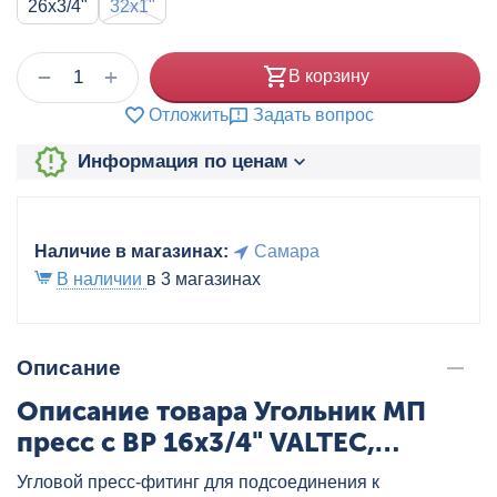
26x3/4"
32x1"
+
−
В корзину
Отложить
Задать вопрос
Информация по ценам
Наличие в магазинах:
Самара
В наличии
в 3 магазинах
Описание
Описание товара Угольник МП
пресс с ВР 16x3/4" VALTEC,
артикул: VTm.252.N.001605
Угловой пресс-фитинг для подсоединения к