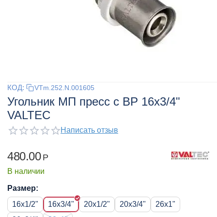
КОД:
VTm.252.N.001605
Угольник МП пресс с ВР 16x3/4"
VALTEC
Написать отзыв
480.00
Р
В наличии
Размер:
16x1/2"
16x3/4"
20x1/2"
20x3/4"
26x1"