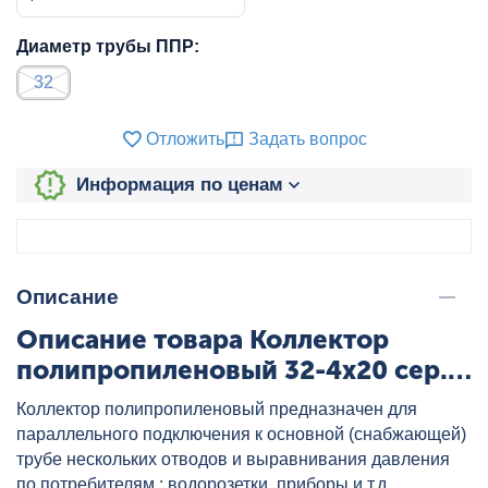
Диаметр трубы ППР:
32
Отложить
Задать вопрос
Информация по ценам
Описание
Описание товара Коллектор
полипропиленовый 32-4x20 сер.
HEISSKRAFT, артикул: 70132420
Коллектор полипропиленовый предназначен для
параллельного подключения к основной (снабжающей)
трубе нескольких отводов и выравнивания давления
по потребителям : водорозетки, приборы и т.д..