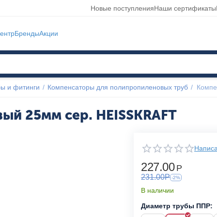
Новые поступления
Наши сертификаты
ентр
Бренды
Акции
ы и фитинги
/
Компенсаторы для полипропиленовых труб
/
Компе
ый 25мм сер. HEISSKRAFT
Написа
227.00
Р
231.00
Р
-2%
В наличии
Диаметр трубы ППР: