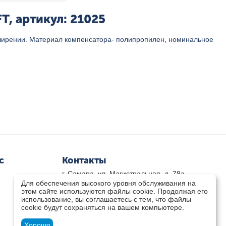
, артикул: 21025
ширении. Материал компенсатора- полипропилен, номинальное
с
Контакты
г. Самара, ул. Магистральная, д. 78а
Для обеспечения высокого уровня обслуживания на
8 800-333-33-79
(звонок бесплатный)
этом сайте используются файлы cookie. Продолжая его
8(846)-211-03-15
использование, вы соглашаетесь с тем, что файлы
Пн-Пт 8.30 - 17.30 Сб 9.00 - 16.00
cookie будут сохраняться на вашем компьютере.
zakaz@teplocity.com
Посмотреть на карте
Хорошо