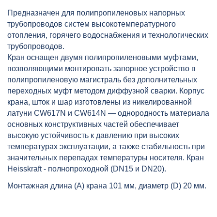
полипропиленовый 20 сер.
Предназначен для полипропиленовых напорных
HEISSKRAFT, артикул: 41020
трубопроводов систем высокотемпературного
отопления, горячего водоснабжения и технологических
трубопроводов.
Кран оснащен двумя полипропиленовыми муфтами,
позволяющими монтировать запорное устройство в
полипропиленовую магистраль без дополнительных
переходных муфт методом диффузной сварки. Корпус
крана, шток и шар изготовлены из никелированной
латуни CW617N и CW614N — однородность материала
основных конструктивных частей обеспечивает
высокую устойчивость к давлению при высоких
температурах эксплуатации, а также стабильность при
значительных перепадах температуры носителя. Кран
Heisskraft - полнопроходной (DN15 и DN20).
Монтажная длина (A) крана 101 мм, диаметр (D) 20 мм.