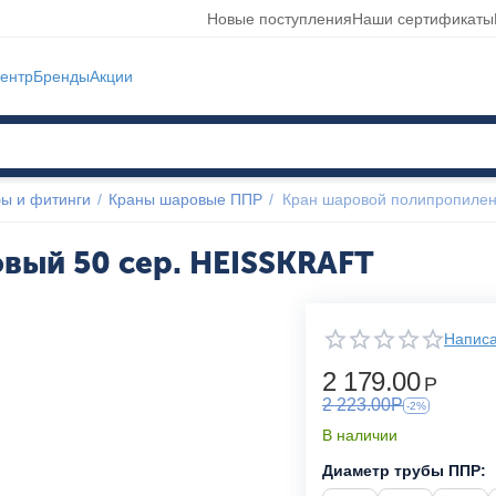
Новые поступления
Наши сертификаты
ентр
Бренды
Акции
ы и фитинги
/
Краны шаровые ППР
/
Кран шаровой полипропилен
вый 50 сер. HEISSKRAFT
Написа
2 179.00
Р
2 223.00
Р
-2%
В наличии
Диаметр трубы ППР: