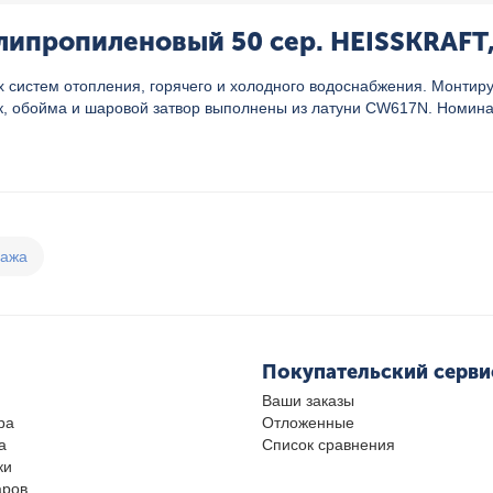
ипропиленовый 50 сер. HEISSKRAFT,
дах систем отопления, горячего и холодного водоснабжения. Монт
ок, обойма и шаровой затвор выполнены из латуни CW617N. Номина
дажа
Покупательский серви
Ваши заказы
ра
Отложенные
а
Список сравнения
ки
аров