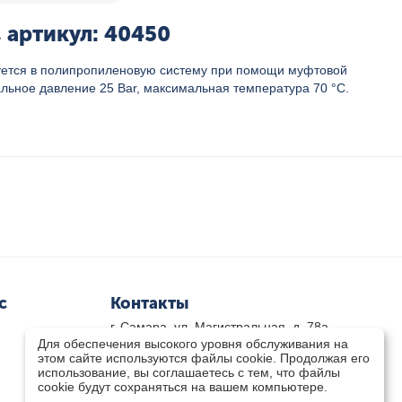
 артикул: 40450
ируется в полипропиленовую систему при помощи муфтовой
льное давление 25 Bar, максимальная температура 70 °C.
с
Контакты
г. Самара, ул. Магистральная, д. 78а
Для обеспечения высокого уровня обслуживания на
8 800-333-33-79
(звонок бесплатный)
этом сайте используются файлы cookie. Продолжая его
8(846)-211-03-15
использование, вы соглашаетесь с тем, что файлы
Пн-Пт 8.30 - 17.30 Сб 9.00 - 16.00
cookie будут сохраняться на вашем компьютере.
zakaz@teplocity.com