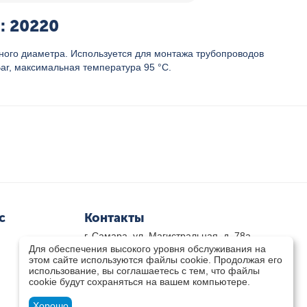
: 20220
ого диаметра. Используется для монтажа трубопроводов
Bar, максимальная температура 95 °C.
с
Контакты
г. Самара, ул. Магистральная, д. 78а
Для обеспечения высокого уровня обслуживания на
8 800-333-33-79
(звонок бесплатный)
этом сайте используются файлы cookie. Продолжая его
8(846)-211-03-15
использование, вы соглашаетесь с тем, что файлы
Пн-Пт 8.30 - 17.30 Сб 9.00 - 16.00
cookie будут сохраняться на вашем компьютере.
zakaz@teplocity.com
Посмотреть на карте
Хорошо