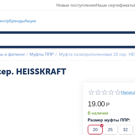
Новые поступления
Наши сертификаты
ентр
Бренды
Акции
ы и фитинги
/
Муфты ППР
/
Муфта полипропиленовая 20 сер. H
ер. HEISSKRAFT
Написа
19.00
Р
В наличии
Размер муфты ППР:
20
25
32