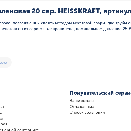
еновая 20 сер. HEISSKRAFT, артикул
вода, позволяющий спаять методом муфтовой сварки две трубы он
г изготовлен из серого полипропилена, номинальное давление 25 
дажа
Покупательский серви
Ваши заказы
ра
Отложенные
а
Список сравнения
ки
аров
женерной сантехнике