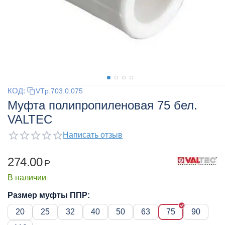
КОД:
VTp.703.0.075
Муфта полипропиленовая 75 бел.
VALTEC
Написать отзыв
274.00
Р
В наличии
Размер муфты ППР:
20
25
32
40
50
63
75
90