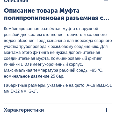
Описание
Описание товара Муфта
полипропиленовая разъемная с
металлической НР 32х1" (под
Комбинированная разъёмная муфта с наружной
трубу) ЕКО сер. HEISSKRAFT,
резьбой для систем отопления, горячего и холодного
артикул: 3303232
водоснабжения.Предназначена для перехода сварного
участка трубопровода к резьбовому соединению. Для
монтажа этого фитинга не нужна дополнительная
соединительная муфта. Комбинированный фитинг
линейки ЕКО имеет укороченный корпус.
Максимальная температура рабочей среды +95 °C,
номинальное давление 25 бар.
Габаритные размеры, указанные на фото: A-19 мм,B-51
мм,D-32 мм, G-1".
Характеристики