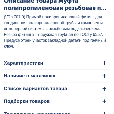
Описание товара Муфта
полипропиленовая резьбовая под
ключ с металлической НР 40x1"
(VTp.707.0) Прямой полипропиленовый фитинг для
бел. VALTEC, артикул:
соединения полипропиленовой трубы и компонента
VTp.707.0.04006
инженерной системы с резьбовым подключением.
Резьба фитинга – наружная трубная по ГОСТу 6357.
Предусмотрен участок закладной детали под гаечный
ключ.
Характеристики
Наличие в магазинах
Список вариантов товара
Подборки товаров
Техническая документация