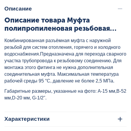
Описание
Описание товара Муфта
полипропиленовая резьбовая
разъемная с металлической НР
Комбинированная разъёмная муфта с наружной
20x1/2" (под трубу) сер.
резьбой для систем отопления, горячего и холодного
HEISSKRAFT, артикул: 3222020
водоснабжения.Предназначена для перехода сварного
участка трубопровода к резьбовому соединению. Для
монтажа этого фитинга не нужна дополнительная
соединительная муфта. Максимальная температура
рабочей среды 95 °C, давление не более 2,5 МПа.
Габаритные размеры, указанные на фото: A-15 мм,B-52
мм,D-20 мм, G-1/2".
Характеристики