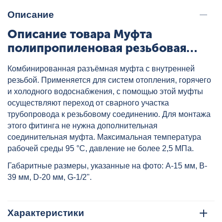
Описание
Описание товара Муфта
полипропиленовая резьбовая
разъемная с металлической ВР
Комбинированная разъёмная муфта с внутренней
20х1/2" (под трубу) сер.
резьбой. Применяется для систем отопления, горячего
HEISSKRAFT, артикул: 3212020
и холодного водоснабжения, с помощью этой муфты
осуществляют переход от сварного участка
трубопровода к резьбовому соединению. Для монтажа
этого фитинга не нужна дополнительная
соединительная муфта. Максимальная температура
рабочей среды 95 °C, давление не более 2,5 МПа.
Габаритные размеры, указанные на фото: A-15 мм, B-
39 мм, D-20 мм, G-1/2".
Характеристики