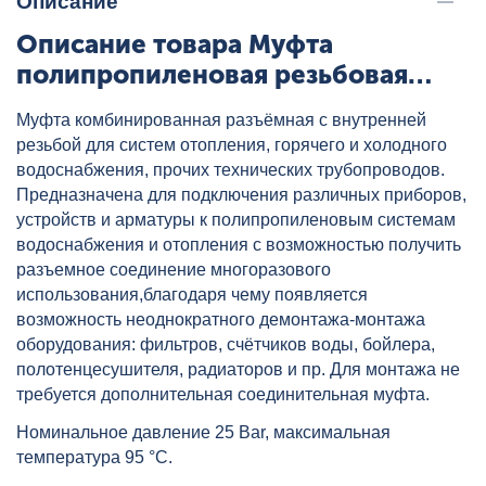
Описание
Описание товара Муфта
полипропиленовая резьбовая
разъемная с металлической ВР
Муфта комбинированная разъёмная с внутренней
20х3/4" сер. HEISSKRAFT, артикул:
резьбой для систем отопления, горячего и холодного
3042025
водоснабжения, прочих технических трубопроводов.
Предназначена для подключения различных приборов,
устройств и арматуры к полипропиленовым системам
водоснабжения и отопления с возможностью получить
разъемное соединение многоразового
использования,благодаря чему появляется
возможность неоднократного демонтажа-монтажа
оборудования: фильтров, счётчиков воды, бойлера,
полотенцесушителя, радиаторов и пр. Для монтажа не
требуется дополнительная соединительная муфта.
Номинальное давление 25 Bar, максимальная
температура 95 °C.