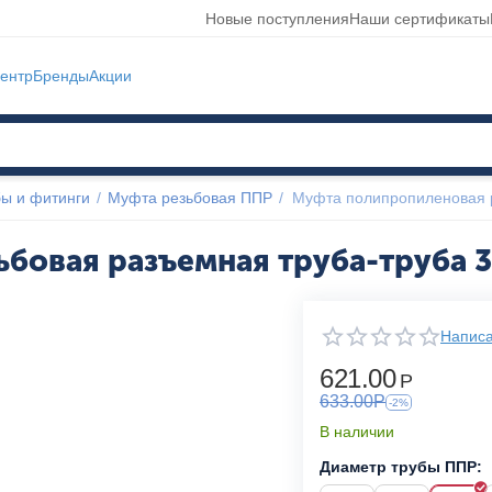
Новые поступления
Наши сертификаты
ентр
Бренды
Акции
ы и фитинги
/
Муфта резьбовая ППР
/
Муфта полипропиленовая р
бовая разъемная труба-труба 3
Написа
621.00
Р
633.00
Р
-2%
В наличии
Диаметр трубы ППР: