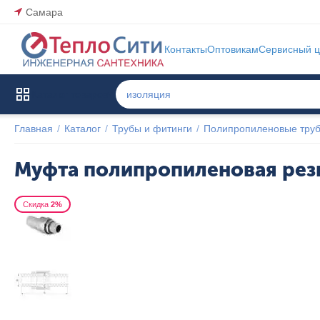
Самара
Контакты
Оптовикам
Сервисный ц
Каталог товаров
Главная
/
Каталог
/
Трубы и фитинги
/
Полипропиленовые труб
Муфта полипропиленовая резь
Скидка
2%