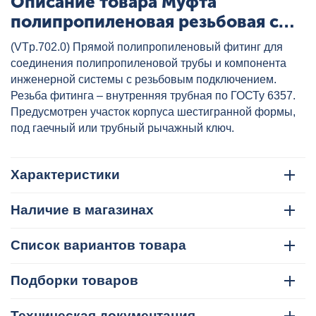
Описание товара Муфта
полипропиленовая резьбовая с
металлической ВР 25x3/4" бел.
(VTp.702.0) Прямой полипропиленовый фитинг для
VALTEC, артикул: VTp.702.0.02505
соединения полипропиленовой трубы и компонента
инженерной системы с резьбовым подключением.
Резьба фитинга – внутренняя трубная по ГОСТу 6357.
Предусмотрен участок корпуса шестигранной формы,
под гаечный или трубный рычажный ключ.
Характеристики
Наличие в магазинах
Список вариантов товара
Подборки товаров
Техническая документация