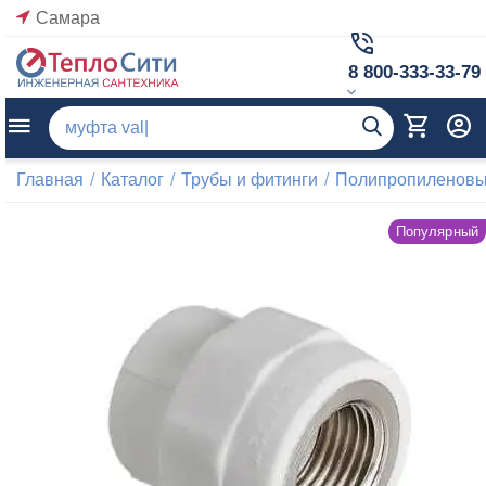
Самара
8 800-333-33-79
Главная
/
Каталог
/
Трубы и фитинги
/
Полипропиленовые
Популярный