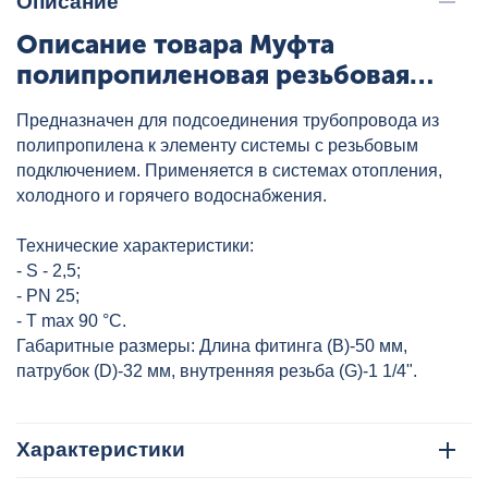
Описание
Описание товара Муфта
полипропиленовая резьбовая
переходник с накидной гайкой ВР
Предназначен для подсоединения трубопровода из
32x1 1/4" сер. HEISSKRAFT,
полипропилена к элементу системы с резьбовым
артикул: 3013240
подключением. Применяется в системах отопления,
холодного и горячего водоснабжения.
Технические характеристики:
- S - 2,5;
- PN 25;
- T max 90 °C.
Габаритные размеры: Длина фитинга (В)-50 мм,
патрубок (D)-32 мм, внутренняя резьба (G)-1 1/4".
Характеристики