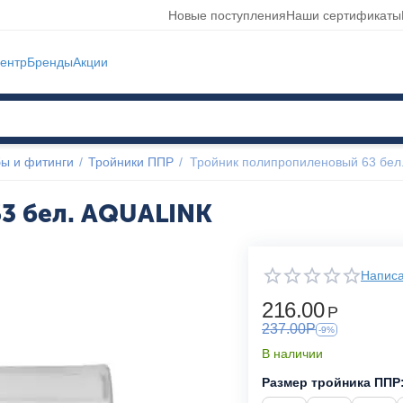
Новые поступления
Наши сертификаты
ентр
Бренды
Акции
ы и фитинги
/
Тройники ППР
/
Тройник полипропиленовый 63 бел
3 бел. AQUALINK
Написа
216.00
Р
237.00
Р
-9%
В наличии
Размер тройника ППР