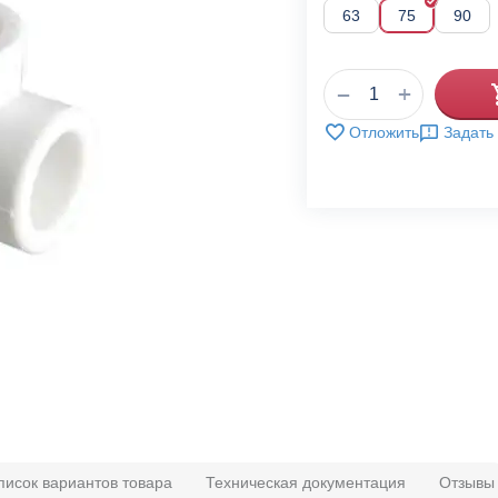
63
75
90
+
−
Отложить
Задать
писок вариантов товара
Техническая документация
Отзывы