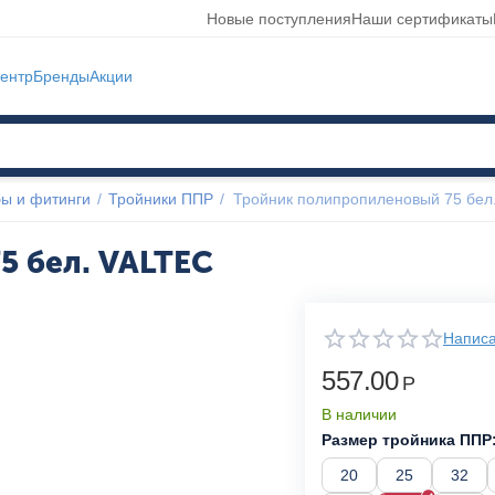
Новые поступления
Наши сертификаты
ентр
Бренды
Акции
ы и фитинги
/
Тройники ППР
/
Тройник полипропиленовый 75 бел
5 бел. VALTEC
Написа
557.00
Р
В наличии
Размер тройника ППР
20
25
32