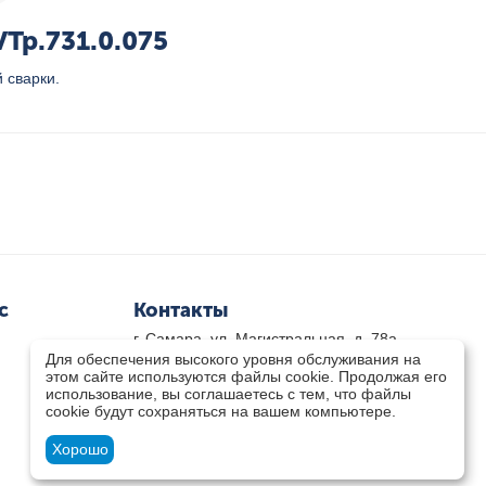
Tp.731.0.075
 сварки.
с
Контакты
г. Самара, ул. Магистральная, д. 78а
Для обеспечения высокого уровня обслуживания на
8 800-333-33-79
(звонок бесплатный)
этом сайте используются файлы cookie. Продолжая его
8(846)-211-03-15
использование, вы соглашаетесь с тем, что файлы
Пн-Пт 8.30 - 17.30 Сб 9.00 - 16.00
cookie будут сохраняться на вашем компьютере.
zakaz@teplocity.com
Посмотреть на карте
Хорошо