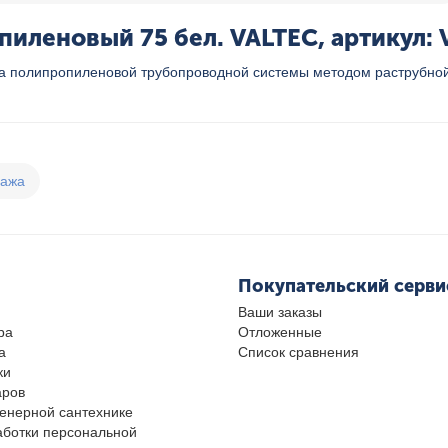
иленовый 75 бел. VALTEC, артикул: V
жа полипропиленовой трубопроводной системы методом раструбной
дажа
Покупательский серви
Ваши заказы
ра
Отложенные
а
Список сравнения
ки
аров
женерной сантехнике
аботки персональной