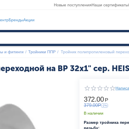
Новые поступления
Наши сертификаты
ентр
Бренды
Акции
ы и фитинги
/
Тройники ППР
/
Тройник полипропиленовый перехо
реходной на ВР 32x1" сер. HEI
Написа
372.00
Р
379.00
Р
-2%
В наличии
Размер тройника пер
резьбу: