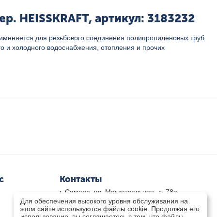
р. HEISSKRAFT, артикул: 3183232
рименяется для резьбового соединения полипропиленовых труб
го и холодного водоснабжения, отопления и прочих
с
Контакты
г. Самара, ул. Магистральная, д. 78а
Для обеспечения высокого уровня обслуживания на
8 800-333-33-79
(звонок бесплатный)
этом сайте используются файлы cookie. Продолжая его
8(846)-211-03-15
использование, вы соглашаетесь с тем, что файлы