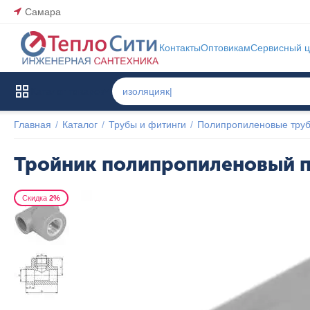
Самара
Контакты
Оптовикам
Сервисный ц
Каталог товаров
Главная
/
Каталог
/
Трубы и фитинги
/
Полипропиленовые труб
Тройник полипропиленовый пе
Скидка
2%