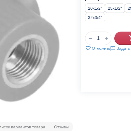
20x1/2"
25x1/2"
2
32x3/4"
+
−
Отложить
Задать
писок вариантов товара
Отзывы