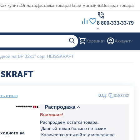
Как купить
Оплата
Доставка товара
Наши магазины
Возврат товара
8 800-333-33-79
Корзина
Аккаунт
дной на ВР 32x1" сер. HEISSKRAFT
SSKRAFT
ть отзыв
КОД:
3183232
Распродажа
Внимание!
Распродаем остатки товара.
Данный товар больше не возим.
еходного на
Количество уточняйте у менеджера.