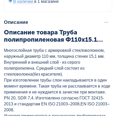
В наличии
в 1 магазине
Описание
Описание товара Труба
полипропиленовая Ф110x15.1
PN20 сер. стекловолокно
Многослойная труба с армировкой стекловолокном,
KraftFaser HEISSKRAFT, артикул:
наружный диаметр 110 мм, толщина стенки 15,1 мм.
104110
Внутренний и внешний слой - из серого
полипропилена. Средний слой состоит из
стекловолокна(без красителя).
При изготовлении трубы слои накладываются в один
момент времени. Такая труба не расслаивается в ходе
применения и не нуждается в зачистке при монтаже.
PN 20, SDR 7,4. Изготовлено согласно ГОСТ 32415-
2013 и стандартам EN ISO 21003–2008,EN ISO 21003–
2008.
Изделия применяются в технических трубопроводах,