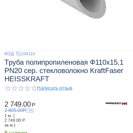
КОД:
104110
Труба полипропиленовая Ф110x15.1
PN20 сер. стекловолокно KraftFaser
HEISSKRAFT
Написать отзыв
2 749.00
Р
2 805.00
Р
-2%
1 м. (
2 749.00
Р
за м.)
В наличии