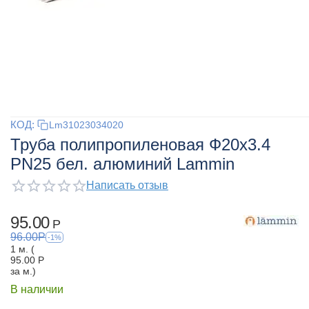
КОД:
Lm31023034020
Труба полипропиленовая Ф20x3.4
PN25 бел. алюминий Lammin
Написать отзыв
95.00
Р
96.00
Р
-1%
1 м. (
95.00
Р
за м.)
В наличии