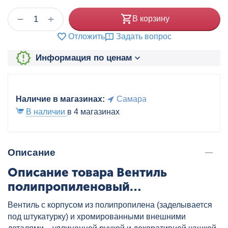
+
−
В корзину
Отложить
Задать вопрос
Информация по ценам
Наличие в магазинах:
Самара
В наличии
в 4 магазинах
Описание
Описание товара Вентиль
полипропиленовый
хромированный 20 бел. VALTEC,
Вентиль с корпусом из полипропилена (заделывается
артикул: VTp.713.0.020
под штукатурку) и хромированными внешними