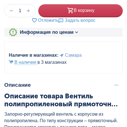
+
−
В корзину
Отложить
Задать вопрос
Информация по ценам
Наличие в магазинах:
Самара
В наличии
в 3 магазинах
Описание
Описание товара Вентиль
полипропиленовый прямоточный
20 бел. VALTEC, артикул:
Запорно-регулирующий вентиль с корпусом из
VTp.714.0.020
полипропилена. По типу конструкции – прямоточный.