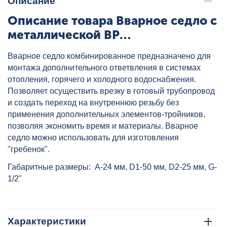
Описание
Описание товара Вварное седло с
металлической ВР
полипропиленовое 50x1/2" сер.
Вварное седло комбинированное предназначено для
HEISSKRAFT, артикул: 3275020
монтажа дополнительного ответвления в системах
отопления, горячего и холодного водоснабжения.
Позволяет осуществить врезку в готовый трубопровод
и создать переход на внутреннюю резьбу без
применения дополнительных элементов-тройников,
позволяя экономить время и материалы. Вварное
седло можно использовать для изготовления
"гребенок".
Габаритные размеры: A-24 мм, D1-50 мм, D2-25 мм, G-
1/2"
Характеристики