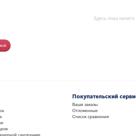
Здесь пока ничего 
зыв
Покупательский серви
Ваши заказы
ра
Отложенные
а
Список сравнения
ки
аров
женерной сантехнике