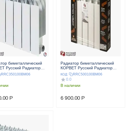
тор биметаллический
Радиатор биметаллический
Т Русский Радиатор
КОРВЕТ Русский Радиатор
00 6 секц.
500/100 6 секц.
RRC350100BM06
RRC500100BM06
КОД:
0.0
ичии
В наличии
0.00
Р
6 900.00
Р