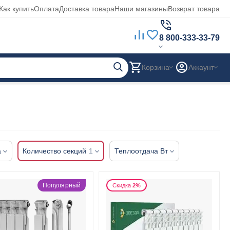
Как купить
Оплата
Доставка товара
Наши магазины
Возврат товара
8 800-333-33-79
Корзина
Аккаунт
а
Количество секций
1
Теплоотдача Вт
Популярный
Скидка
2%