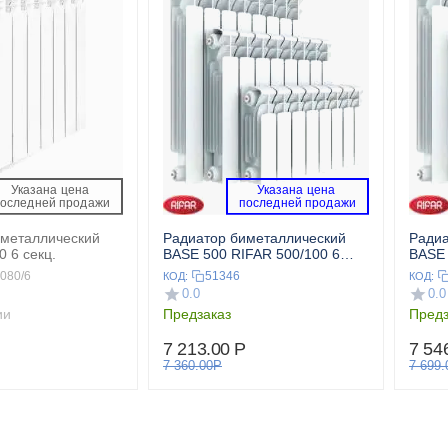
Указана цена 
Указана цена 
последней продажи 
 последней продажи 
иметаллический
Радиатор биметаллический
Радиа
0 6 секц.
BASE 500 RIFAR 500/100 6
секц.
080/6
51346
КОД:
КОД:
0.0
0.0
ии
Предзаказ
Предз
7 213.00
Р
7 54
7 360.00
Р
7 699.