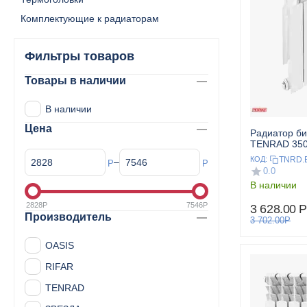
Комплектующие к радиаторам
Фильтры товаров
Товары в наличии
В наличии
Цена
Радиатор б
TENRAD 350/
TNRD.B
КОД:
–
Р
Р
0.0
В наличии
2828
Р
7546
Р
3 628.00
Р
Производитель
3 702.00
Р
OASIS
RIFAR
TENRAD