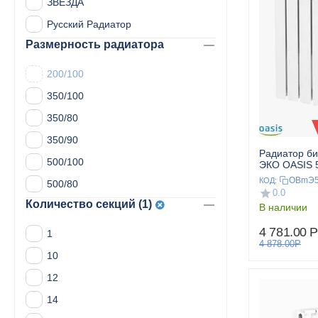
ЗВЕЗДА
Русский Радиатор
Размерность радиатора
200/100
350/100
350/80
350/90
Радиатор б
500/100
ЭКО OASIS 5
OBmЭ5
КОД:
500/80
0.0
Количество секций (1)
В наличии
4 781.00
Р
1
4 878.00
Р
10
12
14