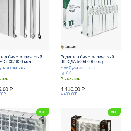
тор биметаллический
Радиатор биметаллический
D 500/80 6 секц.
ЗВЕЗДА 500/80 6 секц.
TNRD.BM 58/6
ZVBM500/80/6
КОД:
0.0
ичии
В наличии
9.00
Р
4 410.00
Р
00
Р
4 499.00
Р
ХИТ
ХИТ