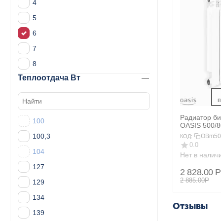
4
5
6
7
8
Теплоотдача Вт
 
Радиатор б
100
OASIS 500/8
100,3
OBm50
КОД:
0.0
104
Нет в налич
127
2 828.00
Р
2 885.00
Р
129
134
Отзывы
139