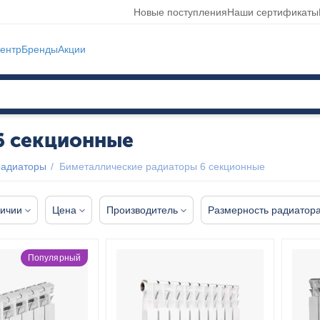
Новые поступления
Наши сертификаты
ентр
Бренды
Акции
6 секционные
радиаторы
/
Биметаллические радиаторы 6 секционные
личии
Цена
Производитель
Размерность радиатор
Популярный