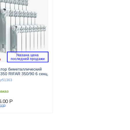
Указана цена 
 последней продажи 
тор биметаллический
BASE 350 RIFAR 350/90 6 секц.
r51363
аказ
6.00
Р
00
Р