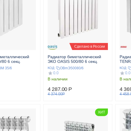
Сделано в России
иметаллический
Радиатор биметаллический
Радиа
80 6 секц.
ЭКО OASIS 500/80 6 секц.
TENRA
M 35/6
OBmЭ50080/6
КОД:
КОД:
0.0
0.0
В наличии
В нал
4 287.00
Р
4 36
4 374.00
Р
4 458.
ХИТ