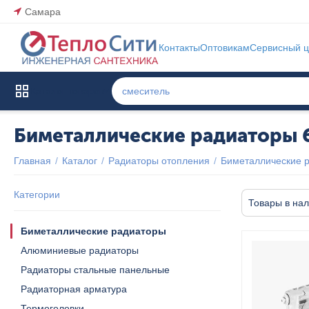
Самара
Контакты
Оптовикам
Сервисный ц
Каталог товаров
Биметаллические радиаторы 
Главная
/
Каталог
/
Радиаторы отопления
/
Биметаллические 
Категории
Товары в на
Биметаллические радиаторы
Алюминиевые радиаторы
Радиаторы стальные панельные
Радиаторная арматура
Термоголовки