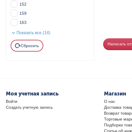
152
159
163
164
Показать все (14)
195
Написать от
Сбросить
197
198
Моя учетная запись
Магазин
Войти
О нас
Создать учетную запись
Доставка това
Возврат товар
Торговые мар
Подборки тов
Статьи об ин