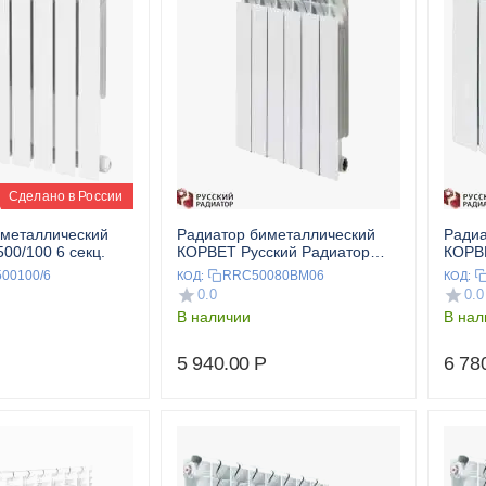
Сделано в России
иметаллический
Радиатор биметаллический
Радиа
00/100 6 секц.
КОРВЕТ Русский Радиатор
КОРВЕ
500/80 6 секц.
350/1
00100/6
RRC50080BM06
КОД:
КОД:
0.0
0.0
В наличии
В нал
5 940.00
Р
6 78