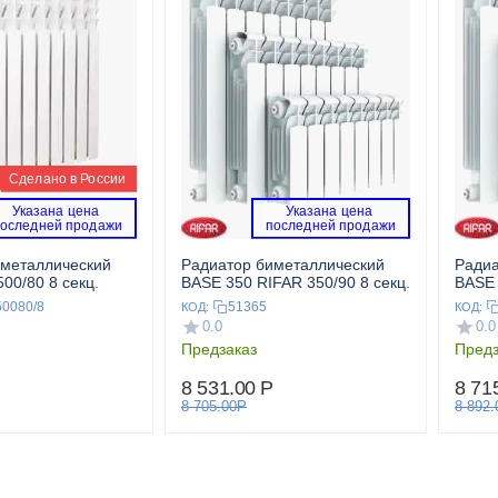
Сделано в России
Указана цена 
Указана цена 
последней продажи 
 последней продажи 
иметаллический
Радиатор биметаллический
Радиа
00/80 8 секц.
BASE 350 RIFAR 350/90 8 секц.
BASE 500
секц.
0080/8
51365
КОД:
КОД:
0.0
0.0
Предзаказ
Предз
8 531.00
Р
8 71
8 705.00
Р
8 892.