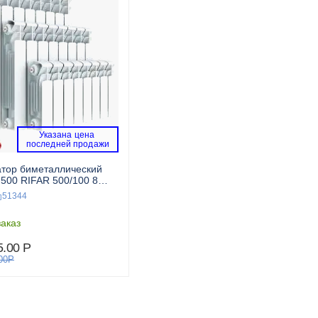
Указана цена 
 последней продажи 
тор биметаллический
 RIFAR 500/100 8
51344
аказ
5.00
Р
00
Р