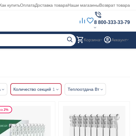
Как купить
Оплата
Доставка товара
Наши магазины
Возврат товара
8 800-333-33-79
Корзина
Аккаунт
а
Количество секций
1
Теплоотдача Вт
ка
2%