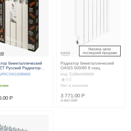
Указана цена 
 последней продажи 
тор биметаллический
Радиатор биметаллический
Т Русский Радиатор
OASIS 500/80 8 секц.
00 8 секц.
RRC500100BM08
OBm50080/8
КОД:
0.0
ичии
Нет в наличии
3 771.00
Р
0.00
Р
3 847.00
Р