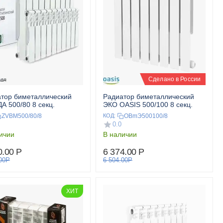
Сделано в России
тор биметаллический
Радиатор биметаллический
А 500/80 8 секц.
ЭКО OASIS 500/100 8 секц.
ZVBM500/80/8
OBmЭ500100/8
КОД:
0.0
ичии
В наличии
0.00
Р
6 374.00
Р
00
Р
6 504.00
Р
ХИТ