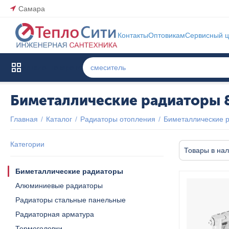
Самара
Контакты
Оптовикам
Сервисный ц
Каталог товаров
Биметаллические радиаторы 
Главная
/
Каталог
/
Радиаторы отопления
/
Биметаллические 
Категории
Товары в на
Биметаллические радиаторы
Алюминиевые радиаторы
Радиаторы стальные панельные
Радиаторная арматура
Термоголовки