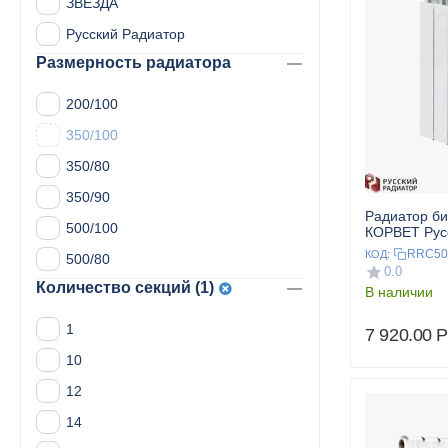
ЗВЕЗДА
Русский Радиатор
Размерность радиатора
200/100
350/100
350/80
350/90
Радиатор б
500/100
КОРВЕТ Рус
500/80 8 сек
RRC50
КОД:
500/80
0.0
Количество секций (1)
В наличии
1
7 920.00
Р
10
12
14