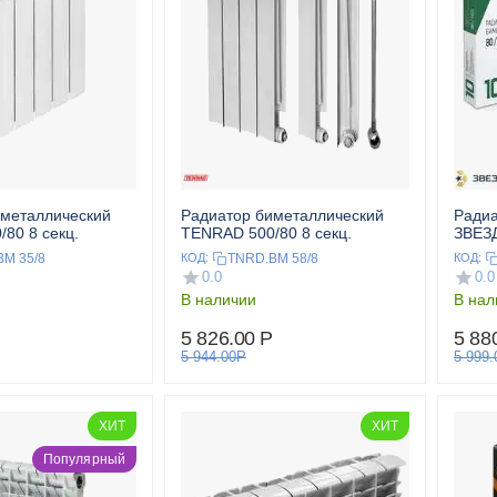
иметаллический
Радиатор биметаллический
Радиа
80 8 секц.
TENRAD 500/80 8 секц.
ЗВЕЗД
M 35/8
TNRD.BM 58/8
КОД:
КОД:
0.0
0.0
В наличии
В нал
5 826.00
Р
5 88
5 944.00
Р
5 999.
ХИТ
ХИТ
Популярный