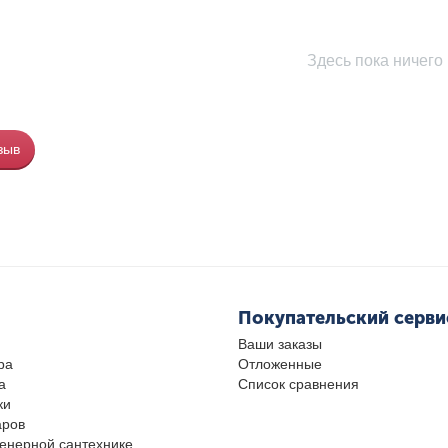
Здесь пока ничего 
зыв
Покупательский серви
Ваши заказы
ра
Отложенные
а
Список сравнения
ки
аров
женерной сантехнике