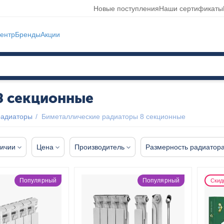
Новые поступления
Наши сертификаты
ентр
Бренды
Акции
8 секционные
радиаторы
/
Биметаллические радиаторы 8 секционные
личии
Цена
Производитель
Размерность радиатор
Популярный
Популярный
Скид