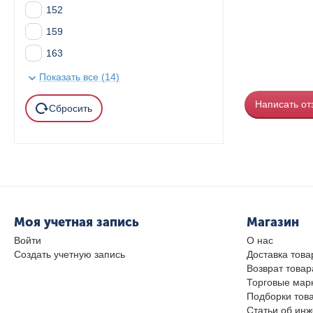
152
159
163
164
Показать все (14)
195
Написать от
Сбросить
197
198
Моя учетная запись
Магазин
Войти
О нас
Создать учетную запись
Доставка това
Возврат товар
Торговые мар
Подборки тов
Статьи об ин