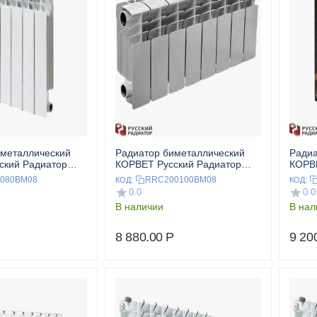
иметаллический
Радиатор биметаллический
Радиа
ский Радиатор
КОРВЕТ Русский Радиатор
КОРВЕ
ц.
200/100 8 секц.
500/1
080BM08
RRC200100BM08
КОД:
КОД:
0.0
0.0
В наличии
В нал
8 880.00
Р
9 20