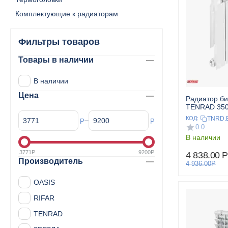
Комплектующие к радиаторам
Фильтры товаров
Товары в наличии
В наличии
Цена
Радиатор б
TENRAD 350/
TNRD.B
КОД:
–
Р
Р
0.0
В наличии
3771
Р
9200
Р
4 838.00
Р
Производитель
4 936.00
Р
OASIS
RIFAR
TENRAD