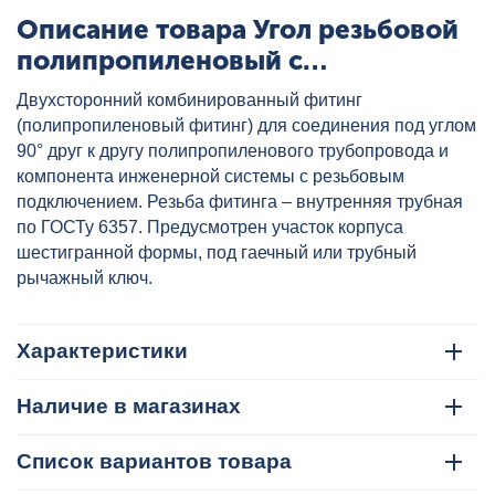
Описание товара Угол резьбовой
полипропиленовый с
металлической ВР 20x1/2" бел.
Двухсторонний комбинированный фитинг
VALTEC, артикул: VTp.752.0.02004
(полипропиленовый фитинг) для соединения под углом
90° друг к другу полипропиленового трубопровода и
компонента инженерной системы с резьбовым
подключением. Резьба фитинга – внутренняя трубная
по ГОСТу 6357. Предусмотрен участок корпуса
шестигранной формы, под гаечный или трубный
рычажный ключ.
Характеристики
Наличие в магазинах
Список вариантов товара