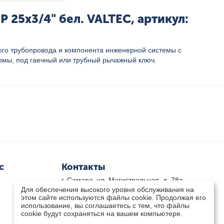
25x3/4" бел. VALTEC, артикул:
ого трубопровода и компонента инженерной системы с
рмы, под гаечный или трубный рычажный ключ.
с
Контакты
г. Самара, ул. Магистральная, д. 78а
Для обеспечения высокого уровня обслуживания на
8 800-333-33-79
(звонок бесплатный)
этом сайте используются файлы cookie. Продолжая его
8(846)-211-03-15
использование, вы соглашаетесь с тем, что файлы
Пн-Пт 8.30 - 17.30 Сб 9.00 - 16.00
cookie будут сохраняться на вашем компьютере.
zakaz@teplocity.com