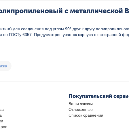
олипропиленовый с металлической ВР 
инг) для соединения под углом 90° друг к другу полипропиленов
я по ГОСТу 6357. Предусмотрен участок корпуса шестигранной фо
дажа
Покупательский серви
Ваши заказы
ра
Отложенные
а
Список сравнения
ки
аров