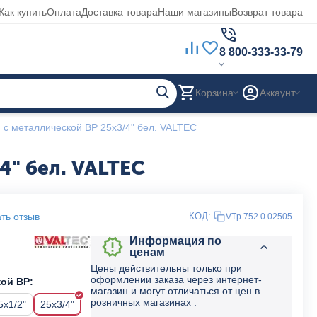
Как купить
Оплата
Доставка товара
Наши магазины
Возврат товара
8 800-333-33-79
Корзина
Аккаунт
 с металлической ВР 25x3/4" бел. VALTEC
4" бел. VALTEC
ть отзыв
КОД:
VTp.752.0.02505
Информация по
ценам
Цены действительны только при
оформлении заказа через интернет-
ой ВР:
магазин и могут отличаться от цен в
розничных магазинах .
5x1/2"
25x3/4"