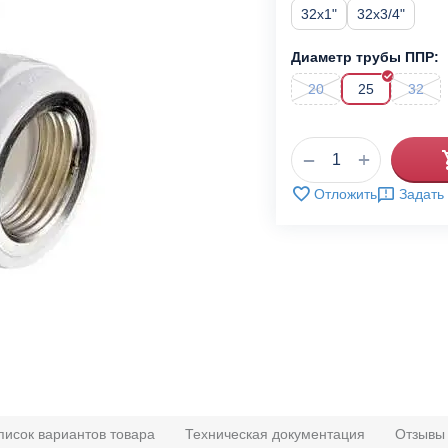
32x1"
32x3/4"
Диаметр трубы ППР:
20
25
32
+
−
Отложить
Задать
писок вариантов товара
Техническая документация
Отзывы