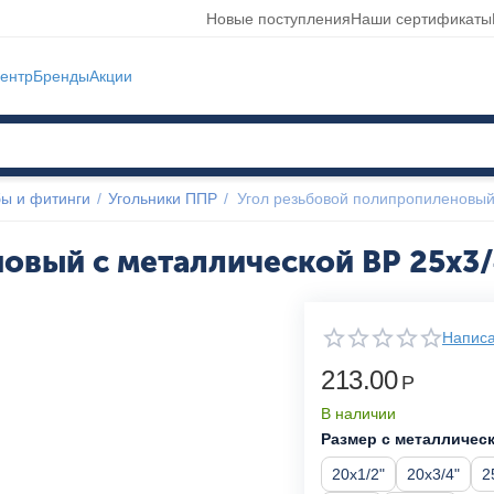
Новые поступления
Наши сертификаты
ентр
Бренды
Акции
ы и фитинги
/
Угольники ППР
/
Угол резьбовой полипропиленовый
овый с металлической ВР 25x3/
Написа
213.00
Р
В наличии
Размер с металлическ
20x1/2"
20x3/4"
2