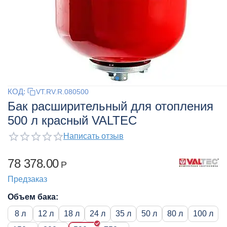
КОД:
VT.RV.R.080500
Бак расширительный для отопления
500 л красный VALTEC
Написать отзыв
78 378.00
Р
Предзаказ
Объем бака:
8 л
12 л
18 л
24 л
35 л
50 л
80 л
100 л