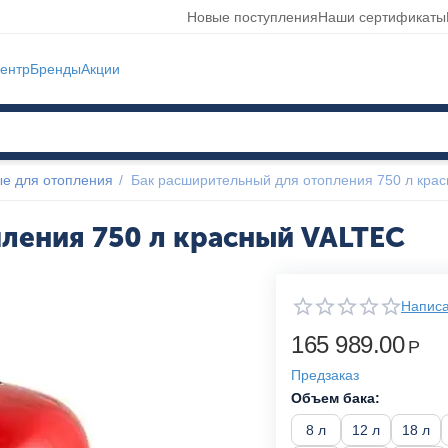
Новые поступления
Наши сертификаты
ентр
Бренды
Акции
е для отопления
/
Бак расширительный для отопления 750 л кра
ления 750 л красный VALTEC
Написа
165 989.00
Р
Предзаказ
Объем бака:
8 л
12 л
18 л