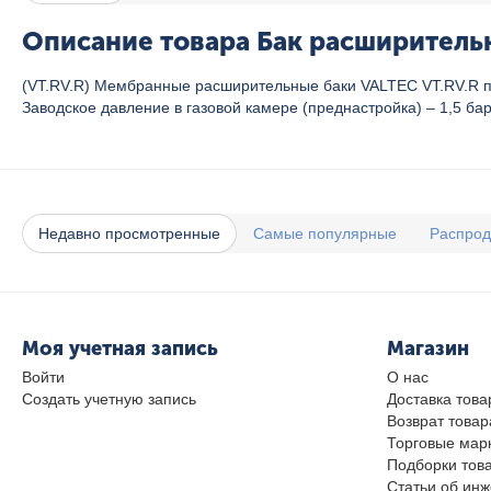
Описание товара Бак расширительн
(VT.RV.R) Мембранные расширительные баки VALTEC VT.RV.R пр
Заводское давление в газовой камере (преднастройка) – 1,5 ба
Недавно просмотренные
Самые популярные
Распро
Моя учетная запись
Магазин
Войти
О нас
Создать учетную запись
Доставка това
Возврат товар
Торговые мар
Подборки тов
Статьи об ин