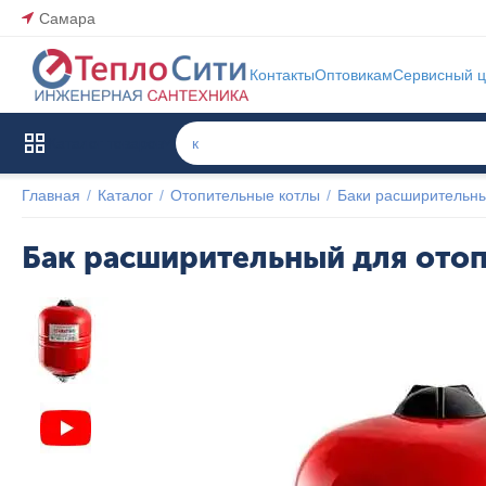
Самара
Контакты
Оптовикам
Сервисный ц
Каталог товаров
Главная
/
Каталог
/
Отопительные котлы
/
Баки расширительны
Бак расширительный для отоп
Указана 
цена 
последней 
продажи 