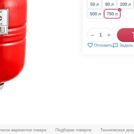
50 л
80 л
100 л
500 л
750 л
+
−
Отложить
Задать
писок вариантов товара
Подборки товаров
Техническая док