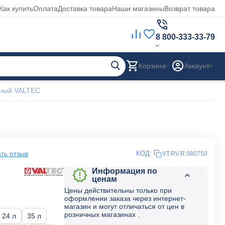
Как купить
Оплата
Доставка товара
Наши магазины
Возврат товара
8 800-333-33-79
Корзина
Аккаунт
сный VALTEC
ть отзыв
КОД:
VT.RV.R.080750
Информация по
ценам
Цены действительны только при
оформлении заказа через интернет-
магазин и могут отличаться от цен в
розничных магазинах .
24 л
35 л