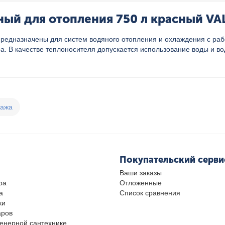
ый для отопления 750 л красный VAL
едназначены для систем водяного отопления и охлаждения с рабоч
ра. В качестве теплоносителя допускается использование воды и в
дажа
Покупательский серви
Ваши заказы
ра
Отложенные
а
Список сравнения
ки
аров
женерной сантехнике