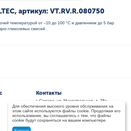
TEC, артикул: VT.RV.R.080750
ей температурой от –10 до 100 °С и давлением до 5 бар.
одно-гликолевых смесей.
с
Контакты
г. Самара, ул. Магистральная, д. 78а
Для обеспечения высокого уровня обслуживания на
8 800-333-33-79
(звонок бесплатный)
этом сайте используются файлы cookie. Продолжая его
8(846)-211-03-15
использование, вы соглашаетесь с тем, что файлы
Пн-Пт 8.30 - 17.30 Сб 9.00 - 16.00
cookie будут сохраняться на вашем компьютере.
zakaz@teplocity.com
Посмотреть на карте
Хорошо