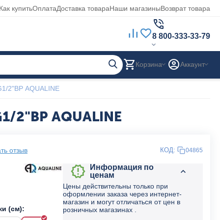
Как купить
Оплата
Доставка товара
Наши магазины
Возврат товара
8 800-333-33-79
Корзина
Аккаунт
-G1/2"ВР AQUALINE
G1/2"ВР AQUALINE
ть отзыв
КОД:
04865
Информация по
ценам
Цены действительны только при
оформлении заказа через интернет-
магазин и могут отличаться от цен в
и (см):
розничных магазинах .