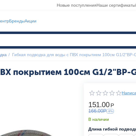
Новые поступления
Наши сертификаты
ентр
Бренды
Акции
дка
/
Гибкая подводка для воды с ПВХ покрытием 100см G1/2"ВР
ПВХ покрытием 100см G1/2"ВР-
Написа
151.00
Р
166.00
Р
-9%
В наличии
Длина гибкой подводк