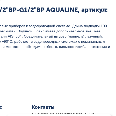
/2"ВР-G1/2"ВР AQUALINE, артикул:
овых приборов к водопроводной системе. Длина подводки 100
новых нитей. Водяной шланг имеет дополнительное внешнее
тали AISI 304. Соединительный штуцер (ниппель) латунный.
о +90°C, работает в водопроводных системах с номинальным
ри монтаже необходимо избегать сильного изгиба, натяжения и
с
Контакты
г. Самара, ул. Магистральная, д. 78а