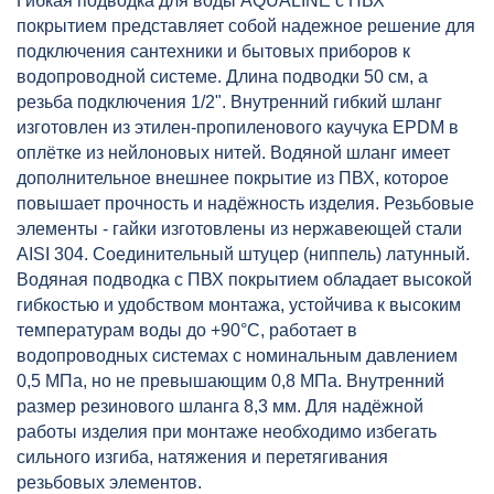
Гибкая подводка для воды AQUALINE с ПВХ
AQUALINE, артикул: 04862
покрытием представляет собой надежное решение для
подключения сантехники и бытовых приборов к
водопроводной системе. Длина подводки 50 см, а
резьба подключения 1/2". Внутренний гибкий шланг
изготовлен из этилен-пропиленового каучука EPDM в
оплётке из нейлоновых нитей. Водяной шланг имеет
дополнительное внешнее покрытие из ПВХ, которое
повышает прочность и надёжность изделия. Резьбовые
элементы - гайки изготовлены из нержавеющей стали
AISI 304. Соединительный штуцер (ниппель) латунный.
Водяная подводка с ПВХ покрытием обладает высокой
гибкостью и удобством монтажа, устойчива к высоким
температурам воды до +90°C, работает в
водопроводных системах с номинальным давлением
0,5 МПа, но не превышающим 0,8 МПа. Внутренний
размер резинового шланга 8,3 мм. Для надёжной
работы изделия при монтаже необходимо избегать
сильного изгиба, натяжения и перетягивания
резьбовых элементов.