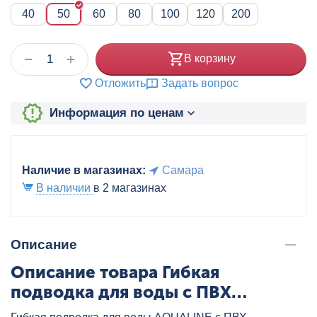
40
50
60
80
100
120
200
+
−
В корзину
Отложить
Задать вопрос
Информация по ценам
Наличие в магазинах:
Самара
В наличии
в 2 магазинах
Описание
Описание товара Гибкая
подводка для воды с ПВХ
покрытием 50см G1/2"ВР-G1/2"ВР