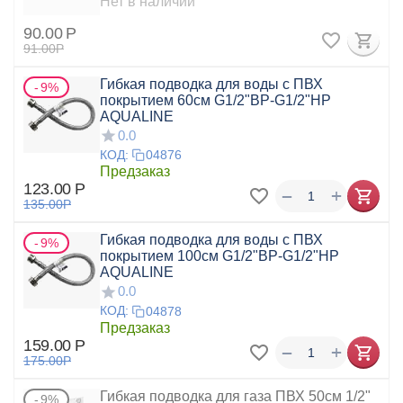
Нет в наличии
90.00
Р
91.00
Р
Гибкая подводка для воды с ПВХ
9%
покрытием 60см G1/2"ВР-G1/2"НР
AQUALINE
0.0
КОД:
04876
Предзаказ
123.00
Р
+
−
135.00
Р
Гибкая подводка для воды с ПВХ
9%
покрытием 100см G1/2"ВР-G1/2"НР
AQUALINE
0.0
КОД:
04878
Предзаказ
159.00
Р
+
−
175.00
Р
Гибкая подводка для газа ПВХ 50см 1/2"
9%