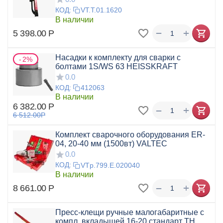
КОД:
VT.T.01.1620
В наличии
+
−
5 398.00
Р
Насадки к комплекту для сварки с
2%
болтами 1S/WS 63 HEISSKRAFT
0.0
КОД:
412063
В наличии
6 382.00
Р
+
−
6 512.00
Р
Комплект сварочного оборудования ER-
04, 20-40 мм (1500вт) VALTEC
0.0
КОД:
VTp.799.E.020040
В наличии
+
−
8 661.00
Р
Пресс-клещи ручные малогабаритные c
компл. вкладышей 16-20 стандарт ТН