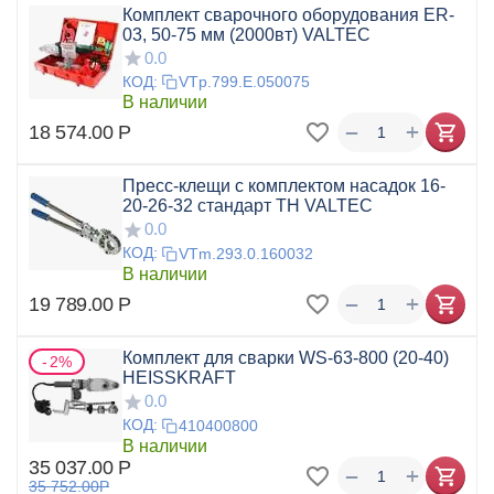
Комплект сварочного оборудования ER-
03, 50-75 мм (2000вт) VALTEC
0.0
КОД:
VTp.799.E.050075
В наличии
+
−
18 574.00
Р
Пресс-клещи с комплектом насадок 16-
20-26-32 стандарт ТН VALTEC
0.0
КОД:
VTm.293.0.160032
В наличии
+
−
19 789.00
Р
Комплект для сварки WS-63-800 (20-40)
2%
HEISSKRAFT
0.0
КОД:
410400800
В наличии
35 037.00
Р
+
−
35 752.00
Р