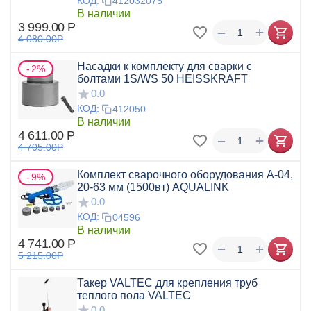
КОД:
412032075
В наличии
3 999.00
Р
+
−
4 080.00
Р
Насадки к комплекту для сварки с
2%
болтами 1S/WS 50 HEISSKRAFT
0.0
КОД:
412050
В наличии
4 611.00
Р
+
−
4 705.00
Р
Комплект сварочного оборудования А-04,
9%
20-63 мм (1500вт) AQUALINK
0.0
КОД:
04596
В наличии
4 741.00
Р
+
−
5 215.00
Р
Такер VALTEC для крепления труб
теплого пола VALTEC
0.0