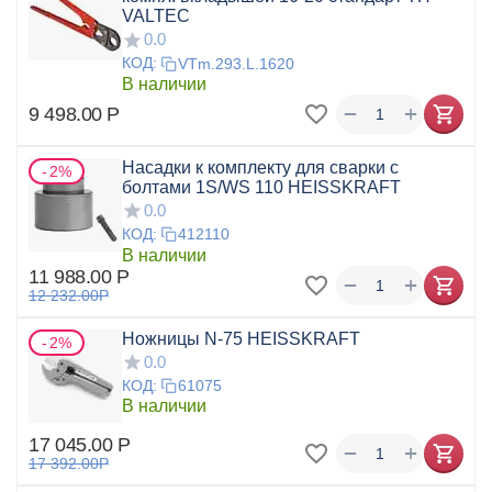
VALTEC
0.0
КОД:
VTm.293.L.1620
В наличии
+
−
9 498.00
Р
Насадки к комплекту для сварки с
2%
болтами 1S/WS 110 HEISSKRAFT
0.0
КОД:
412110
В наличии
11 988.00
Р
+
−
12 232.00
Р
Ножницы N-75 HEISSKRAFT
2%
0.0
КОД:
61075
В наличии
17 045.00
Р
+
−
17 392.00
Р