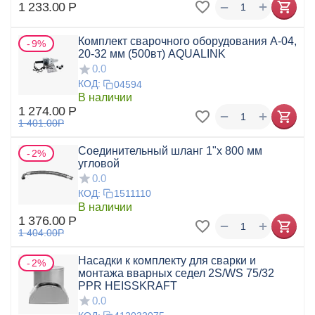
+
−
1 233.00
Р
Комплект сварочного оборудования А-04,
9%
20-32 мм (500вт) AQUALINK
0.0
КОД:
04594
В наличии
1 274.00
Р
+
−
1 401.00
Р
Соединительный шланг 1"х 800 мм
2%
угловой
0.0
КОД:
1511110
В наличии
1 376.00
Р
+
−
1 404.00
Р
Насадки к комплекту для сварки и
2%
монтажа вварных седел 2S/WS 75/32
PPR HEISSKRAFT
0.0