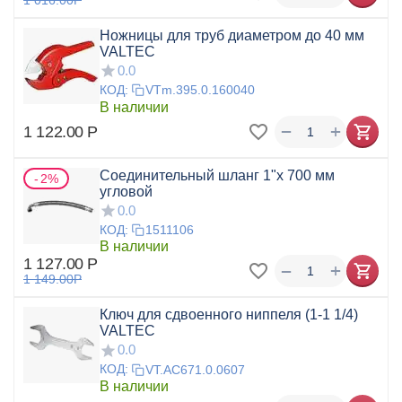
Ножницы для труб диаметром до 40 мм
VALTEC
0.0
КОД:
VTm.395.0.160040
В наличии
+
−
1 122.00
Р
Соединительный шланг 1"х 700 мм
2%
угловой
0.0
КОД:
1511106
В наличии
1 127.00
Р
+
−
1 149.00
Р
Ключ для сдвоенного ниппеля (1-1 1/4)
VALTEC
0.0
КОД:
VT.AC671.0.0607
В наличии