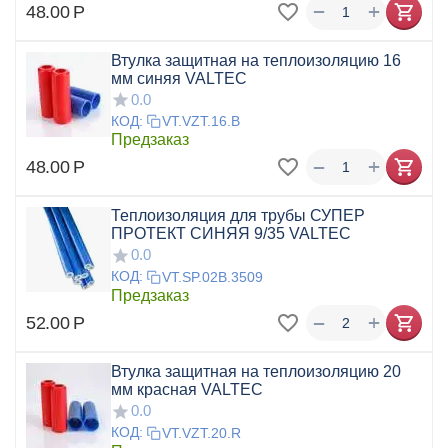
+
−
48.00
Р
Втулка защитная на теплоизоляцию 16
мм синяя VALTEC
0.0
КОД:
VT.VZT.16.B
Предзаказ
+
−
48.00
Р
Теплоизоляция для трубы СУПЕР
ПРОТЕКТ СИНЯЯ 9/35 VALTEC
0.0
КОД:
VT.SP.02B.3509
Предзаказ
+
−
52.00
Р
Втулка защитная на теплоизоляцию 20
мм красная VALTEC
0.0
КОД:
VT.VZT.20.R