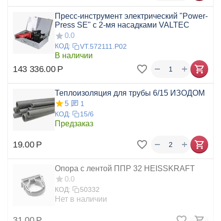
Пресс-инструмент электрический "Power-
Press SE" с 2-мя насадками VALTEC
0.0
КОД:
VT.572111.P02
В наличии
+
−
143 336.00
Р
Теплоизоляция для трубы 6/15 ИЗОДОМ
5
1
КОД:
15/6
Предзаказ
+
−
19.00
Р
Опора с лентой ППР 32 HEISSKRAFT
0.0
КОД:
50332
Нет в наличии
31.00
Р