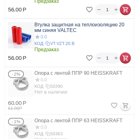
Предзаказ
+
−
56.00
Р
Втулка защитная на теплоизоляцию 20
мм синяя VALTEC
0.0
КОД:
VT.VZT.20.B
Предзаказ
+
−
56.00
Р
Опора с лентой ППР 90 HEISSKRAFT
2%
0.0
КОД:
50390
Нет в наличии
60.00
Р
61.00
Р
Опора с лентой ППР 63 HEISSKRAFT
1%
0.0
КОД:
50363