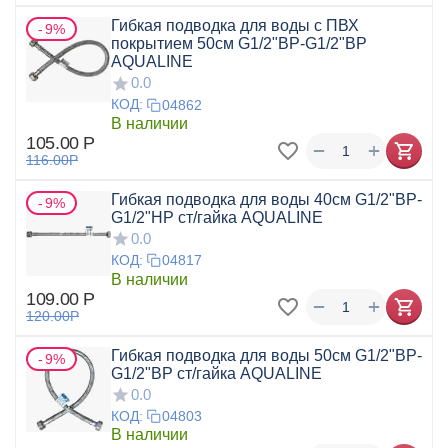
Гибкая подводка для воды с ПВХ
9%
покрытием 50см G1/2"ВР-G1/2"ВР
AQUALINE
0.0
КОД:
04862
В наличии
105.00
Р
+
−
116.00
Р
Гибкая подводка для воды 40см G1/2"ВР-
9%
G1/2"НР ст/гайка AQUALINE
0.0
КОД:
04817
В наличии
109.00
Р
+
−
120.00
Р
Гибкая подводка для воды 50см G1/2"ВР-
9%
G1/2"ВР ст/гайка AQUALINE
0.0
КОД:
04803
В наличии