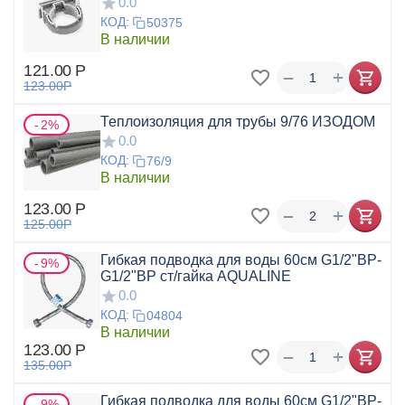
0.0
КОД:
50375
В наличии
121.00
Р
+
−
123.00
Р
Теплоизоляция для трубы 9/76 ИЗОДОМ
2%
0.0
КОД:
76/9
В наличии
123.00
Р
+
−
125.00
Р
Гибкая подводка для воды 60см G1/2"ВР-
9%
G1/2"ВР ст/гайка AQUALINE
0.0
КОД:
04804
В наличии
123.00
Р
+
−
135.00
Р
Гибкая подводка для воды 60см G1/2"ВР-
9%