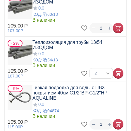
ИЗОДОМ
0.0
КОД:
60/13
В наличии
105.00
Р
+
−
107.00
Р
Теплоизоляция для трубы 13/54
2%
ИЗОДОМ
0.0
КОД:
54/13
В наличии
105.00
Р
107.00
Р
Гибкая подводка для воды с ПВХ
9%
покрытием 40см G1/2"ВР-G1/2"НР
AQUALINE
0.0
КОД:
04874
В наличии
105.00
Р
+
−
115.00
Р