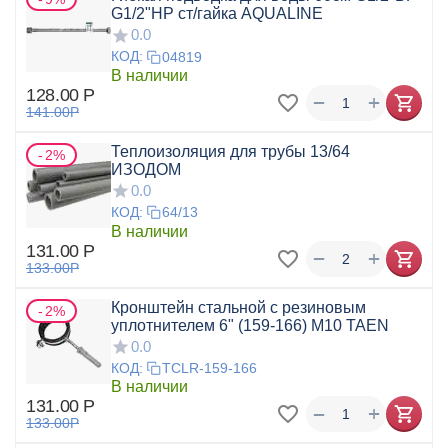
G1/2"НР ст/гайка AQUALINE
0.0
КОД:
04819
В наличии
128.00
Р
+
−
141.00
Р
Теплоизоляция для трубы 13/64
2%
ИЗОДОМ
0.0
КОД:
64/13
В наличии
131.00
Р
+
−
133.00
Р
Кронштейн стальной с резиновым
2%
уплотнителем 6" (159-166) М10 TAEN
0.0
КОД:
TCLR-159-166
В наличии
131.00
Р
+
−
133.00
Р