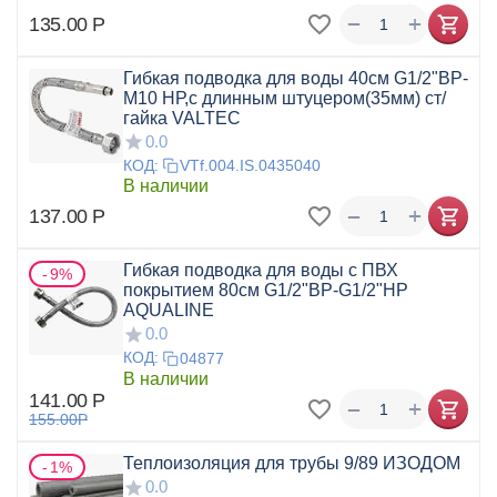
+
−
135.00
Р
Гибкая подводка для воды 40см G1/2"ВР-
М10 НР,с длинным штуцером(35мм) ст/
гайка VALTEC
0.0
КОД:
VTf.004.IS.0435040
В наличии
+
−
137.00
Р
Гибкая подводка для воды с ПВХ
9%
покрытием 80см G1/2"ВР-G1/2"НР
AQUALINE
0.0
КОД:
04877
В наличии
141.00
Р
+
−
155.00
Р
Теплоизоляция для трубы 9/89 ИЗОДОМ
1%
0.0