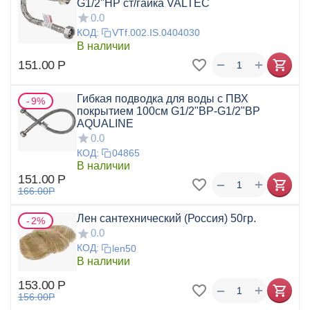
G1/2"НР ст/гайка VALTEC
0.0
КОД:
VTf.002.IS.0404030
В наличии
+
−
151.00
Р
Гибкая подводка для воды с ПВХ
9%
покрытием 100см G1/2"ВР-G1/2"ВР
AQUALINE
0.0
КОД:
04865
В наличии
151.00
Р
+
−
166.00
Р
Лен сантехнический (Россия) 50гр.
2%
0.0
КОД:
len50
В наличии
153.00
Р
+
−
156.00
Р