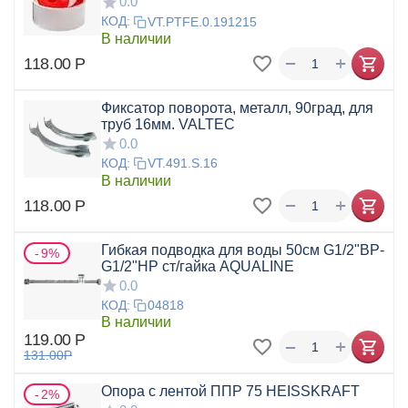
0.0
КОД:
VT.PTFE.0.191215
В наличии
+
−
118.00
Р
Фиксатор поворота, металл, 90град, для
труб 16мм. VALTEC
0.0
КОД:
VT.491.S.16
В наличии
+
−
118.00
Р
Гибкая подводка для воды 50см G1/2"ВР-
9%
G1/2"НР ст/гайка AQUALINE
0.0
КОД:
04818
В наличии
119.00
Р
+
−
131.00
Р
Опора с лентой ППР 75 HEISSKRAFT
2%