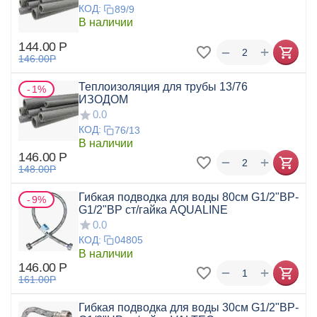
КОД:
89/9
В наличии
144.00
Р
+
−
146.00
Р
Теплоизоляция для трубы 13/76
1%
ИЗОДОМ
0.0
КОД:
76/13
В наличии
146.00
Р
+
−
148.00
Р
Гибкая подводка для воды 80см G1/2"ВР-
9%
G1/2"ВР ст/гайка AQUALINE
0.0
КОД:
04805
В наличии
146.00
Р
+
−
161.00
Р
Гибкая подводка для воды 30см G1/2"ВР-