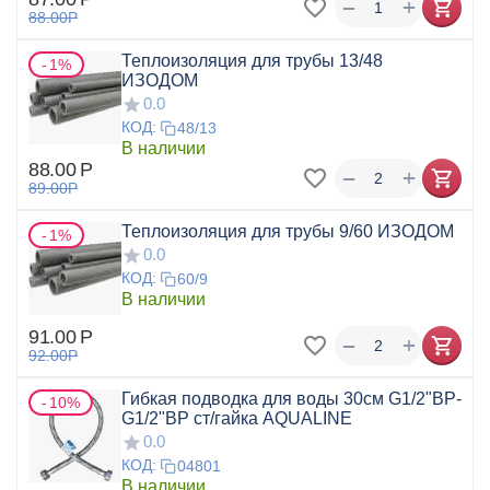
+
−
88.00
Р
Теплоизоляция для трубы 13/48
1%
ИЗОДОМ
0.0
КОД:
48/13
В наличии
88.00
Р
+
−
89.00
Р
Теплоизоляция для трубы 9/60 ИЗОДОМ
1%
0.0
КОД:
60/9
В наличии
91.00
Р
+
−
92.00
Р
Гибкая подводка для воды 30см G1/2"ВР-
10%
G1/2"ВР ст/гайка AQUALINE
0.0
КОД:
04801
В наличии