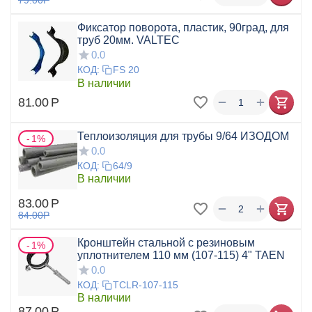
Фиксатор поворота, пластик, 90град, для
труб 20мм. VALTEC
0.0
КОД:
FS 20
В наличии
+
−
81.00
Р
Теплоизоляция для трубы 9/64 ИЗОДОМ
1%
0.0
КОД:
64/9
В наличии
83.00
Р
+
−
84.00
Р
Кронштейн стальной с резиновым
1%
уплотнителем 110 мм (107-115) 4" TAEN
0.0
КОД:
TCLR-107-115
В наличии
87.00
Р