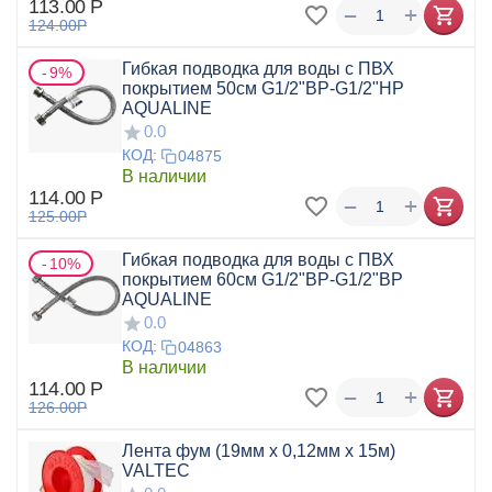
113.00
Р
+
−
124.00
Р
Гибкая подводка для воды с ПВХ
9%
покрытием 50см G1/2"ВР-G1/2"НР
AQUALINE
0.0
КОД:
04875
В наличии
114.00
Р
+
−
125.00
Р
Гибкая подводка для воды с ПВХ
10%
покрытием 60см G1/2"ВР-G1/2"ВР
AQUALINE
0.0
КОД:
04863
В наличии
114.00
Р
+
−
126.00
Р
Лента фум (19мм х 0,12мм х 15м)
VALTEC