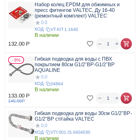
Набор колец EPDM для обжимных и
пресс фитингов VALTEC, Ду 16-40
(ремонтный комплект) VALTEC
0.0
КОД:
VT.KIT.1.1640
В наличии
+
−
132.00
Р
Гибкая подводка для воды с ПВХ
9%
покрытием 80см G1/2"ВР-G1/2"ВР
AQUALINE
0.0
КОД:
04864
В наличии
133.00
Р
+
−
146.00
Р
Гибкая подводка для воды 30см G1/2"ВР-
G1/2"ВР ст/гайка VALTEC
0.0
КОД:
VTf.001.IS.0404030
В наличии