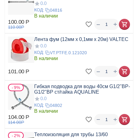
0.0
КОД:
04816
В наличии
100.00
Р
+
−
110.00
Р
Лента фум (12мм х 0,1мм х 20м) VALTEC
0.0
КОД:
VT.PTFE.0.121020
В наличии
+
−
101.00
Р
Гибкая подводка для воды 40см G1/2"ВР-
9%
G1/2"ВР ст/гайка AQUALINE
0.0
КОД:
04802
В наличии
104.00
Р
+
−
114.00
Р
Теплоизоляция для трубы 13/60
2%