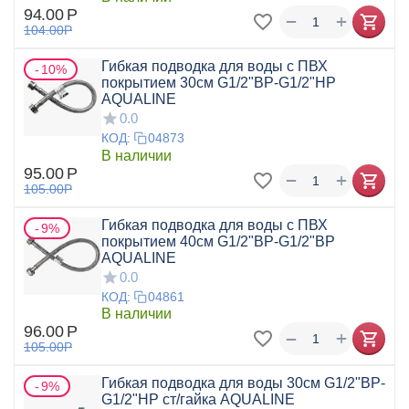
94.00
Р
+
−
104.00
Р
Гибкая подводка для воды с ПВХ
10%
покрытием 30см G1/2"ВР-G1/2"НР
AQUALINE
0.0
КОД:
04873
В наличии
95.00
Р
+
−
105.00
Р
Гибкая подводка для воды с ПВХ
9%
покрытием 40см G1/2"ВР-G1/2"ВР
AQUALINE
0.0
КОД:
04861
В наличии
96.00
Р
+
−
105.00
Р
Гибкая подводка для воды 30см G1/2"ВР-
9%
G1/2"НР ст/гайка AQUALINE