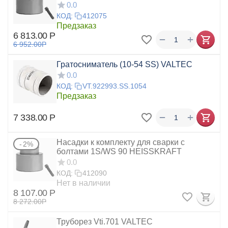
0.0
КОД:
412075
Предзаказ
6 813.00
Р
+
−
6 952.00
Р
Гратосниматель (10-54 SS) VALTEC
0.0
КОД:
VT.922993.SS.1054
Предзаказ
+
−
7 338.00
Р
Насадки к комплекту для сварки с
2%
болтами 1S/WS 90 HEISSKRAFT
0.0
КОД:
412090
Нет в наличии
8 107.00
Р
8 272.00
Р
Труборез Vti.701 VALTEC