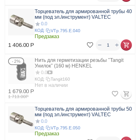
Торцеватель для армированной трубы 40
мм (под эл./инструмент) VALTEC
0.0
КОД:
VTp.795.E.040
Предзаказ
+
−
1 406.00
Р
Нить для герметизации резьбы "Tangit
2%
Унилок" (160 м) HENKEL
0.0
КОД:
Tangit160
Нет в наличии
1 679.00
Р
1 713.00
Р
Торцеватель для армированной трубы 50
мм (под эл./инструмент) VALTEC
0.0
КОД:
VTp.795.E.050
Предзаказ