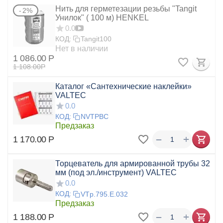
Нить для герметезации резьбы "Tangit
2%
Унилок" ( 100 м) HENKEL
0.0
КОД:
Tangit100
Нет в наличии
1 086.00
Р
1 108.00
Р
Каталог «Сантехнические наклейки»
VALTEC
0.0
КОД:
NVTPBC
Предзаказ
+
−
1 170.00
Р
Торцеватель для армированной трубы 32
мм (под эл./инструмент) VALTEC
0.0
КОД:
VTp.795.E.032
Предзаказ
+
−
1 188.00
Р