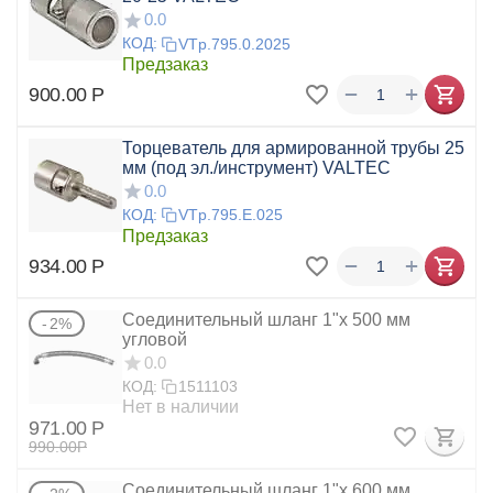
0.0
КОД:
VTp.795.0.2025
Предзаказ
+
−
900.00
Р
Торцеватель для армированной трубы 25
мм (под эл./инструмент) VALTEC
0.0
КОД:
VTp.795.E.025
Предзаказ
+
−
934.00
Р
Соединительный шланг 1"х 500 мм
2%
угловой
0.0
КОД:
1511103
Нет в наличии
971.00
Р
990.00
Р
Соединительный шланг 1"х 600 мм