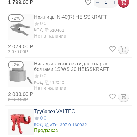
+
−
1 799.00
Р
Ножницы N-40(R) HEISSKRAFT
2%
0.0
КОД:
610402
Нет в наличии
2 029.00
Р
2 070.00
Р
Насадки к комплекту для сварки с
2%
болтами 1S/WS 20 HEISSKRAFT
0.0
КОД:
412020
Нет в наличии
2 088.00
Р
2 130.00
Р
Труборез VALTEC
0.0
КОД:
VTm.397.0.160032
Предзаказ