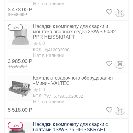
Нет в наличии
3 473.00
Р
3 543.00
Р
Насадки к комплекту для сварки и
2%
монтажа вварных седел 2S/WS 90/32
PPR HEISSKRAFT
0.0
КОД:
412032090
Нет в наличии
3 985.00
Р
4 066.00
Р
Комплект сварочного оборудования
«Мини» VALTEC
0.0
КОД:
VTp.799.L.020032
Нет в наличии
5 518.00
Р
Насадки к комплекту для сварки с
2%
болтами 1S/WS 75 HEISSKRAFT