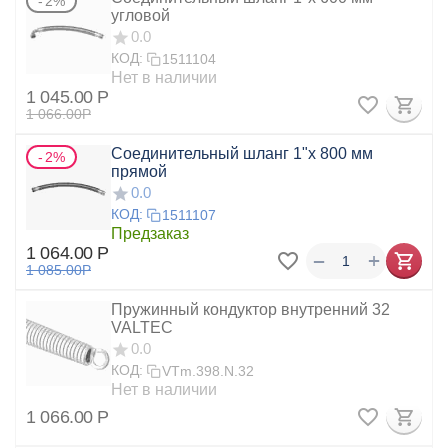
2%
угловой
0.0
КОД:
1511104
Нет в наличии
1 045.00
Р
1 066.00
Р
Соединительный шланг 1"х 800 мм
2%
прямой
0.0
КОД:
1511107
Предзаказ
1 064.00
Р
+
−
1 085.00
Р
Пружинный кондуктор внутренний 32
VALTEC
0.0
КОД:
VTm.398.N.32
Нет в наличии
1 066.00
Р