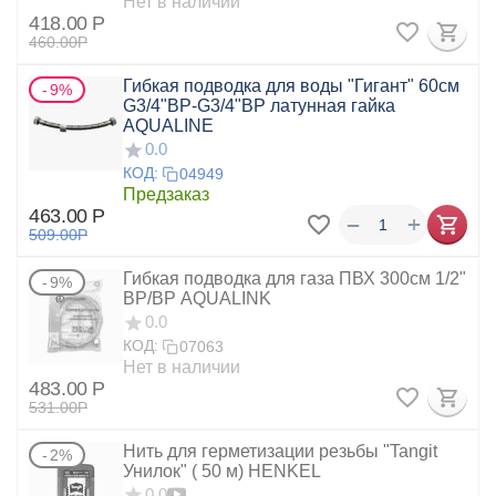
Нет в наличии
418.00
Р
460.00
Р
Гибкая подводка для воды "Гигант" 60см
9%
G3/4"ВР-G3/4"ВР латунная гайка
AQUALINE
0.0
КОД:
04949
Предзаказ
463.00
Р
+
−
509.00
Р
Гибкая подводка для газа ПВХ 300см 1/2"
9%
ВР/ВР AQUALINK
0.0
КОД:
07063
Нет в наличии
483.00
Р
531.00
Р
Нить для герметизации резьбы "Tangit
2%
Унилок" ( 50 м) HENKEL
0.0