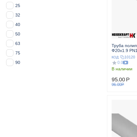
25
32
40
50
63
Труба поли
Ф20x1.9 PN10
75
HEISSKRAF
10120
КОД:
90
0.0
В наличии
95.00
Р
96.00
Р