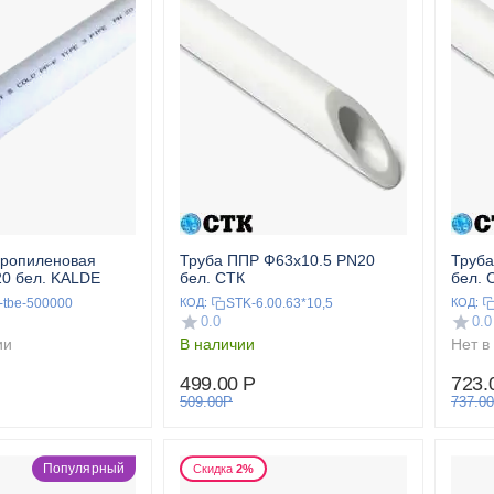
пропиленовая
Труба ППР Ф63x10.5 PN20
Труба
20 бел. KALDE
бел. СТК
бел. 
-tbe-500000
STK-6.00.63*10,5
КОД:
КОД:
0.0
0.0
ии
В наличии
Нет в
499.00
Р
723.
509.00
Р
737.00
Популярный
Скидка
2%