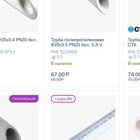
20x3.4 PN20 бел.
Труба полипропиленовая
Труба
Ф25x3.5 PN20 бел. S.A.V.
СТК
00.20*3,4
120425
КОД:
КОД:
0.0
0.0
В наличии
В нал
67.00
Р
74.0
68.00
Р
75.00
Популярный
Скидка
2%