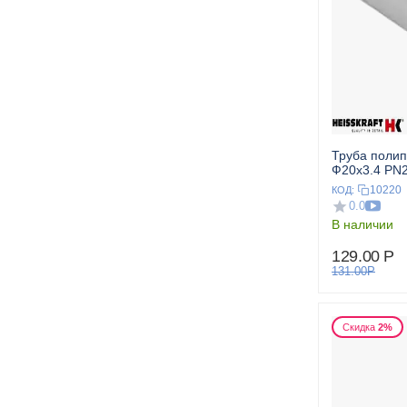
Труба поли
Ф20x3.4 PN25
HEISSKRAF
10220
КОД:
0.0
В наличии
129.00
Р
131.00
Р
Скидка
2%