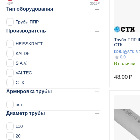
48
Р
3028
Р
Тип оборудования
Трубы ППР
Производитель
Труба ППР Ф
HEISSKRAFT
СТК
STK-6.
КОД:
KALDE
0.0
S.A.V.
В наличии
VALTEC
48.00
Р
СТК
Армировка трубы
нет
Диаметр трубы
110
20