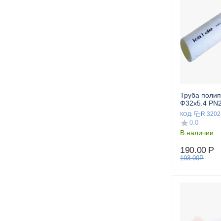
Труба поли
Ф32x5.4 PN
R.3202
КОД:
0.0
В наличии
190.00
Р
193.00
Р