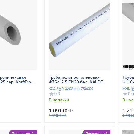
пропиленовая
Труба полипропиленовая
Труба
25 сер. KraftPipe
Ф75x12.5 PN20 бел. KALDE
Ф110x
T
HEIS
R.3202-tbe-750000
КОД:
КОД:
0.0
0.0
В наличии
В нал
1 091.00
Р
1 21
1 113.00
Р
1 234.
Популярный
Популярный