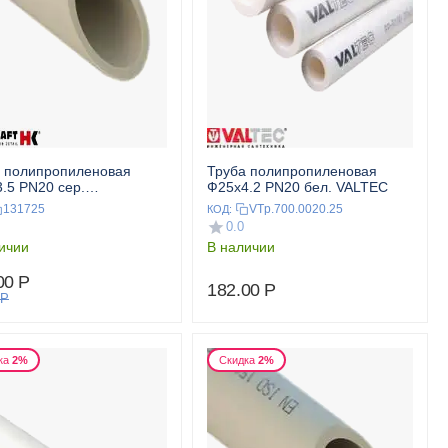
 полипропиленовая
Труба полипропиленовая
.5 PN20 сер.
Ф25x4.2 PN20 бел. VALTEC
PipePlus HEISSKRAFT
131725
VTp.700.0020.25
КОД:
0.0
ичии
В наличии
00
Р
182.00
Р
Р
ка
2%
Скидка
2%