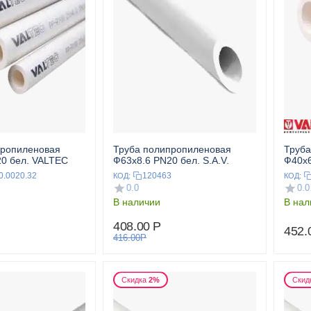
пропиленовая
Труба полипропиленовая
Труба
0 бел. VALTEC
Ф63x8.6 PN20 бел. S.A.V.
Ф40x6
0.0020.32
120463
КОД:
КОД:
0.0
0.0
В наличии
В нал
408.00
Р
452.
416.00
Р
Скидка
2%
Скид