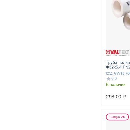
Труба поли
Ф32x5.4 PN2
VTp.70
КОД:
0.0
В наличии
298.00
Р
Скидка
2%