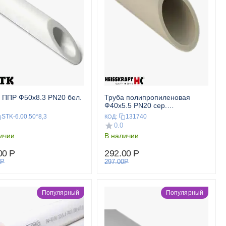
 ППР Ф50x8.3 PN20 бел.
Труба полипропиленовая
Ф40x5.5 PN20 сер.
KraftPipePlus HEISSKRAFT
STK-6.00.50*8,3
131740
КОД:
0.0
ичии
В наличии
00
Р
292.00
Р
Р
297.00
Р
Популярный
Популярный