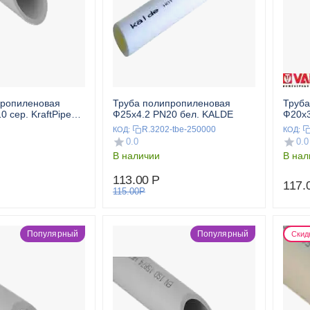
пропиленовая
Труба полипропиленовая
Труба
 сер. KraftPipe
Ф25x4.2 PN20 бел. KALDE
Ф20x3
T
R.3202-tbe-250000
КОД:
КОД:
0.0
0.0
В наличии
В нал
113.00
Р
117.
115.00
Р
Популярный
Популярный
Скид