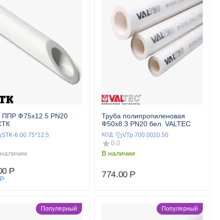
 ППР Ф75x12.5 PN20
Труба полипропиленовая
СТК
Ф50x8.3 PN20 бел. VALTEC
STK-6.00.75*12,5
VTp.700.0020.50
КОД:
0.0
 наличии
В наличии
00
Р
774.00
Р
Р
Популярный
Популярный