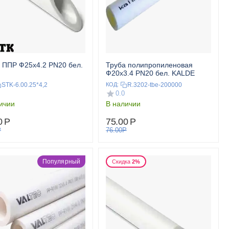
 ППР Ф25x4.2 PN20 бел.
Труба полипропиленовая
Ф20x3.4 PN20 бел. KALDE
STK-6.00.25*4,2
R.3202-tbe-200000
КОД:
0.0
ичии
В наличии
0
Р
75.00
Р
Р
76.00
Р
Популярный
Скидка
2%