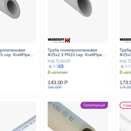
пропиленовая
Труба полипропиленовая
Труба
 сер. KraftPipe
Ф25x2.3 PN10 сер. KraftPipe
Ф25x3
T
HEISSKRAFT
Kraft
10125
КОД:
КОД:
0.0
0.0
В наличии
В нал
143.00
Р
173.
145.00
Р
176.00
Популярный
Скид