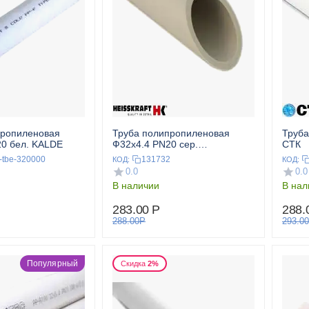
пропиленовая
Труба полипропиленовая
Труба
20 бел. KALDE
Ф32x4.4 PN20 сер.
СТК
KraftPipePlus HEISSKRAFT
-tbe-320000
131732
КОД:
КОД:
0.0
0.0
В наличии
В нал
283.00
Р
288.
288.00
Р
293.00
Популярный
Скидка
2%