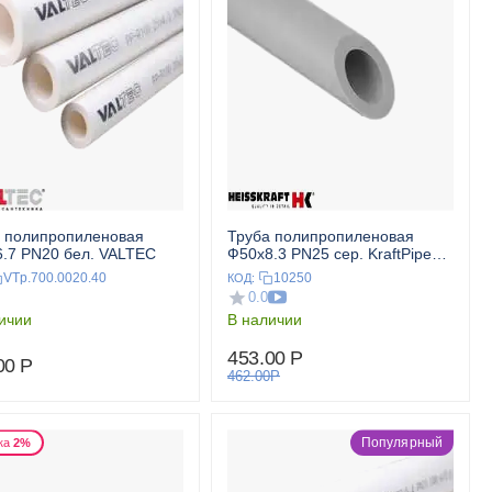
 полипропиленовая
Труба полипропиленовая
.7 PN20 бел. VALTEC
Ф50x8.3 PN25 сер. KraftPipe
HEISSKRAFT
VTp.700.0020.40
10250
КОД:
0.0
ичии
В наличии
453.00
Р
00
Р
462.00
Р
Популярный
ка
2%