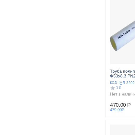
Труба поли
Ф50x8.3 PN
R.3202
КОД:
0.0
Нет в налич
470.00
Р
479.00
Р