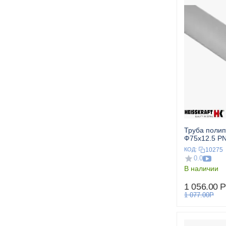
Труба поли
Ф75x12.5 PN
HEISSKRAF
10275
КОД:
0.0
В наличии
1 056.00
Р
1 077.00
Р