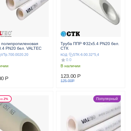
 полипропиленовая
Труба ППР Ф32x5.4 PN20 бел.
.4 PN20 бел. VALTEC
СТК
VTp.700.0020.20
STK-6.00.32*5,4
КОД:
0.0
ичии
В наличии
123.00
Р
00
Р
125.00
Р
Популярный
ка
2%