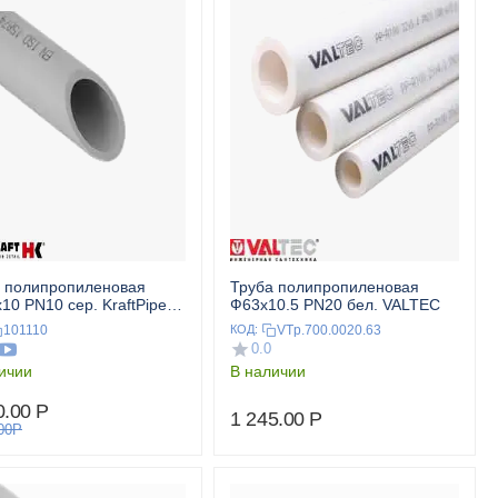
 полипропиленовая
Труба полипропиленовая
10 PN10 сер. KraftPipe
Ф63x10.5 PN20 бел. VALTEC
SKRAFT
101110
VTp.700.0020.63
КОД:
0.0
ичии
В наличии
0.00
Р
1 245.00
Р
00
Р