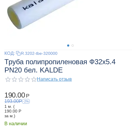
КОД:
R.3202-tbe-320000
Труба полипропиленовая Ф32x5.4
PN20 бел. KALDE
Написать отзыв
190.00
Р
193.00
Р
-2%
1 м. (
190.00
Р
за м.)
В наличии