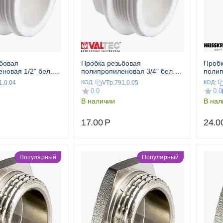
бовая
Пробка резьбовая
Пробк
новая 1/2" бел.
полипропиленовая 3/4" бел.
полип
VALTEC
HEIS
1.0.04
VTp.791.0.05
КОД:
КОД:
0.0
0.0
В наличии
В нал
17.00
Р
24.0
Популярный
Популярный