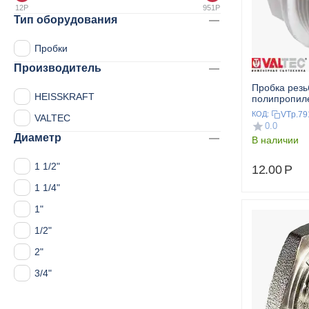
12
Р
951
Р
Тип оборудования
Пробки
Производитель
Пробка резь
HEISSKRAFT
полипропиле
VALTEC
VTp.79
КОД:
VALTEC
0.0
Диаметр
В наличии
1 1/2"
12.00
Р
1 1/4"
1"
1/2"
2"
3/4"