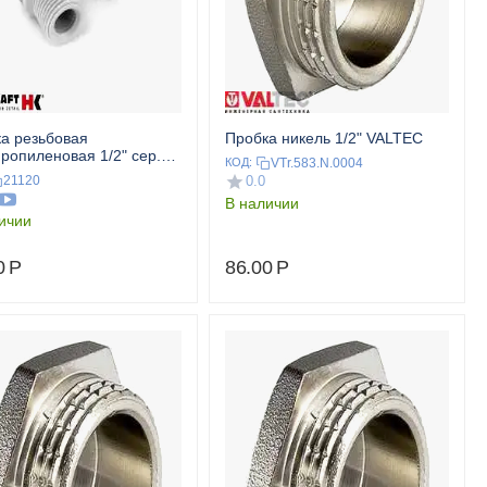
а резьбовая
Пробка никель 1/2" VALTEC
ропиленовая 1/2" сер.
VTr.583.N.0004
КОД:
SKRAFT
21120
0.0
В наличии
ичии
0
Р
86.00
Р