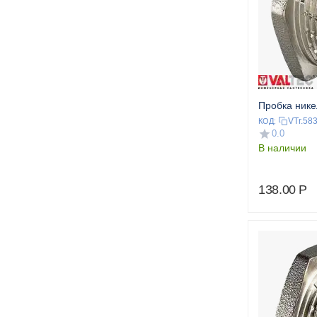
Пробка нике
VTr.58
КОД:
0.0
В наличии
138.00
Р