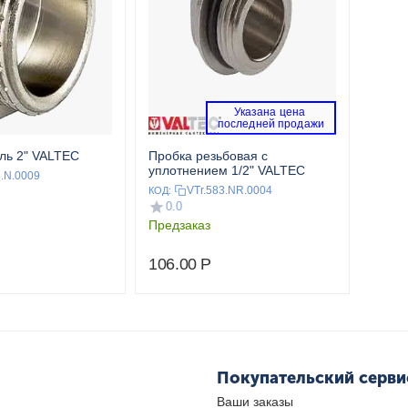
Указана цена 
 последней продажи 
ль 2" VALTEC
Пробка резьбовая с
уплотнением 1/2" VALTEC
3.N.0009
VTr.583.NR.0004
КОД:
0.0
Предзаказ
106.00
Р
Покупательский серви
Ваши заказы