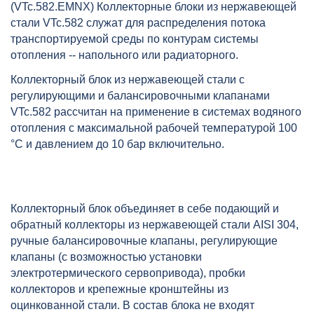
(VTc.582.EMNX) Коллекторные блоки из нержавеющей
балансировочными клапанами
стали VTc.582 служат для распределения потока
(582) 1",5x3/4", "ев, артикул:
транспортируемой среды по контурам системы
VTc.582.EMNX.0605
отопления -- напольного или радиаторного.
Коллекторный блок из нержавеющей стали с
регулирующими и балансировочными клапанами
VTc.582 рассчитан на применение в системах водяного
отопления с максимальной рабочей температурой 100
°C и давлением до 10 бар включительно.
Коллекторный блок объединяет в себе подающий и
обратный коллекторы из нержавеющей стали AISI 304,
ручные балансировочные клапаны, регулирующие
клапаны (с возможностью установки
электротермического сервопривода), пробки
коллекторов и крепежные кронштейны из
оцинкованной стали. В состав блока не входят