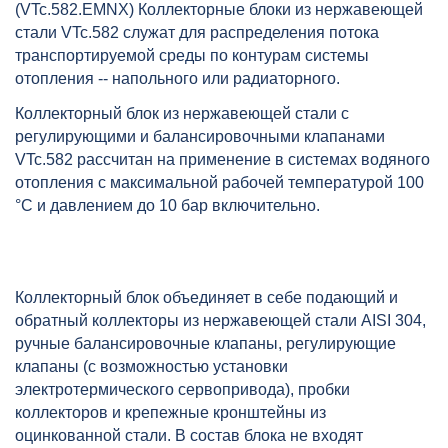
(VTc.582.EMNX) Коллекторные блоки из нержавеющей
балансировочными клапанами
стали VTc.582 служат для распределения потока
(582) 1",6x3/4", "ев, артикул:
транспортируемой среды по контурам системы
VTc.582.EMNX.0606
отопления -- напольного или радиаторного.
Коллекторный блок из нержавеющей стали с
регулирующими и балансировочными клапанами
VTc.582 рассчитан на применение в системах водяного
отопления с максимальной рабочей температурой 100
°C и давлением до 10 бар включительно.
Коллекторный блок объединяет в себе подающий и
обратный коллекторы из нержавеющей стали AISI 304,
ручные балансировочные клапаны, регулирующие
клапаны (с возможностью установки
электротермического сервопривода), пробки
коллекторов и крепежные кронштейны из
оцинкованной стали. В состав блока не входят