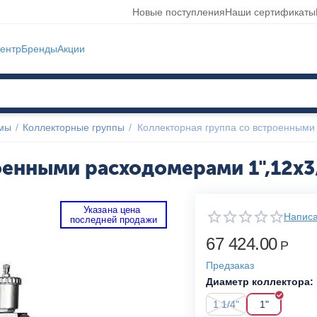
Новые поступления
Наши сертификаты
ентр
Бренды
Акции
емы
/
Коллекторные группы
/
Коллекторная группа со встроенными 
оенными расходомерами 1",12x3/
Указана цена 
Написа
 последней продажи 
67 424.00
Р
Предзаказ
Диаметр коллектора:
1 1/4"
1"