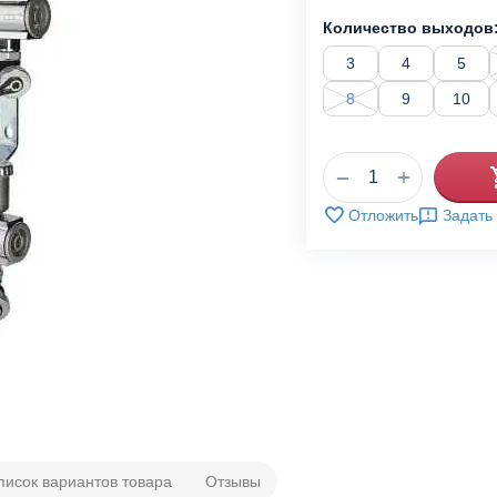
Количество выходов
3
4
5
8
9
10
+
−
Отложить
Задать
писок вариантов товара
Отзывы