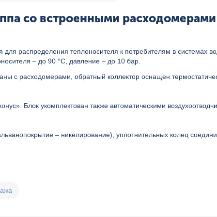
ппа со встроенными расходомерами 1"
 для распределения теплоносителя к потребителям в системах вод
осителя – до 90 °С, давление – до 10 бар.
паны с расходомерами, обратный коллектор оснащен термостатиче
конус». Блок укомплектован также автоматическими воздухоотвод
альванопокрытие – никелирование), уплотнительных колец соедини
дажа