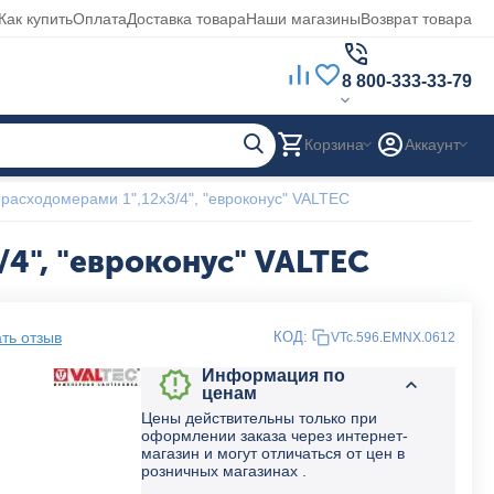
Как купить
Оплата
Доставка товара
Наши магазины
Возврат товара
8 800-333-33-79
Корзина
Аккаунт
расходомерами 1",12x3/4", "евроконус" VALTEC
4", "евроконус" VALTEC
ть отзыв
КОД:
VTc.596.EMNX.0612
Информация по
ценам
Цены действительны только при
оформлении заказа через интернет-
магазин и могут отличаться от цен в
розничных магазинах .