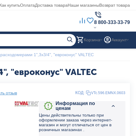
Как купить
Оплата
Доставка товара
Наши магазины
Возврат товара
8 800-333-33-79
Корзина
Аккаунт
расходомерами 1",3x3/4", "евроконус" VALTEC
", "евроконус" VALTEC
ть отзыв
КОД:
VTc.596.EMNX.0603
Информация по
ценам
Цены действительны только при
оформлении заказа через интернет-
магазин и могут отличаться от цен в
розничных магазинах .