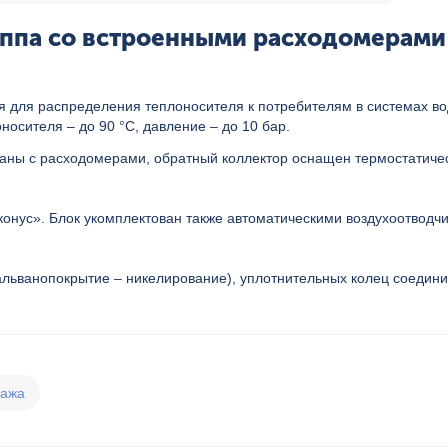
ппа со встроенными расходомерами 1"
 для распределения теплоносителя к потребителям в системах вод
осителя – до 90 °С, давление – до 10 бар.
паны с расходомерами, обратный коллектор оснащен термостатиче
конус». Блок укомплектован также автоматическими воздухоотвод
альванопокрытие – никелирование), уплотнительных колец соедини
дажа