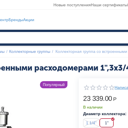
Новые поступления
Наши сертификаты
ентр
Бренды
Акции
емы
/
Коллекторные группы
/
Коллекторная группа со встроенными 
оенными расходомерами 1",3x3/4
Популярный
Написа
23 339.00
Р
В наличии
Диаметр коллектора:
1 1/4"
1"