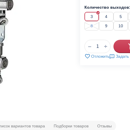
Количество выходов
3
4
5
8
9
10
+
−
Отложить
Задать
писок вариантов товара
Подборки товаров
Отзывы