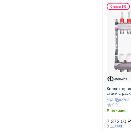
Скидка
9%
Коллекторна
стали с рас
дренажным к
02702
КОД:
AQUALINK
0.0
В наличии
7 372.00
Р
8 110.00
Р