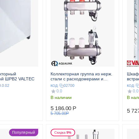
кторный
Коллекторная группа из нерж.
Шкаф
ый ШРВ2 VALTEC
стали с расходомерами и
встр
дренажным краном 1",2x3/4"
0.0.02
02700
КОД:
КОД:
AQUALINK
0.0
0.0
В наличии
В нал
5 186.00
Р
5 72
5 705.00
Р
Популярный
Скидка
9%