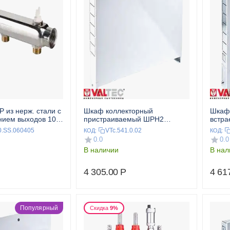
Р из нерж. стали с
Шкаф коллекторный
Шкаф
нием выходов 100
пристраиваемый ШРН2
встр
" VALTEC
VALTEC
0.SS.060405
VTc.541.0.02
КОД:
КОД:
0.0
0.0
В наличии
В нал
4 305.00
Р
4 61
Популярный
Скидка
9%