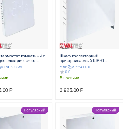
термостат комнатный с
Шкаф коллекторный
для электрического
пристраиваемый ШРН1
го пола (белый) VALTEC
VALTEC
VT.AC608.W.0
VTc.541.0.01
КОД:
0.0
ичии
В наличии
5.00
Р
3 925.00
Р
Популярный
Популярный