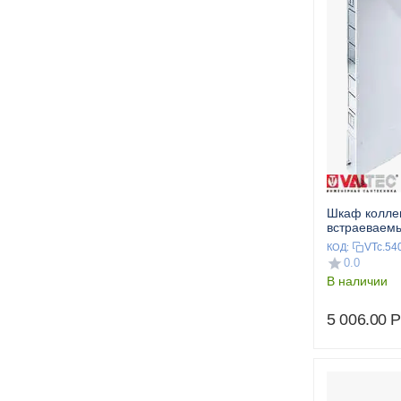
Шкаф колле
встраеваем
VTc.54
КОД:
0.0
В наличии
5 006.00
Р