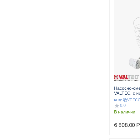
Насосно-см
VALTEC, c 
подключение
VT.ECO
КОД:
мм VALTEC
0.0
В наличии
6 808.00
Р