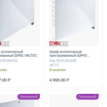
 коллекторный
Шкаф коллекторный
аеваемый ШРВ1 VALTEC
пристраиваемый ШРН3
VALTEC
VTc.540.0.01
VTc.541.0.03
КОД:
0.0
ичии
В наличии
7.00
Р
4 995.00
Р
Популярный
Популярный