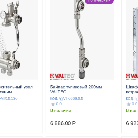
Популярный
есительный узел
Байпас тупиковый 200мм
Шкаф
нижним
VALTEC
встр
м, без насоса 130
MIX.0.130
VT.0666.0.0
КОД:
КОД:
0.0
0.0
В наличии
В нал
6 886.00
Р
6 92