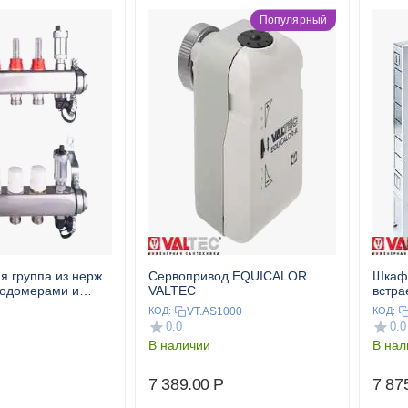
Популярный
я группа из нерж.
Сервопривод EQUICALOR
Шкаф
ходомерами и
VALTEC
встр
раном 1",4x3/4"
VT.AS1000
КОД:
КОД:
0.0
0.0
В наличии
В нал
7 389.00
Р
7 87