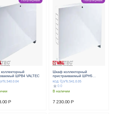
Популярный
Популярный
 коллекторный
Шкаф коллекторный
аеваемый ШРВ4 VALTEC
пристраиваемый ШРН5
VALTEC
VTc.540.0.04
VTc.541.0.05
КОД:
0.0
ичии
В наличии
3.00
Р
7 230.00
Р