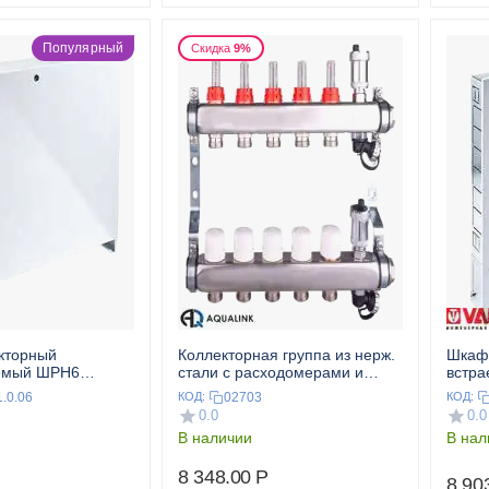
Популярный
Скидка
9%
кторный
Коллекторная группа из нерж.
Шкаф
емый ШРН6
стали с расходомерами и
встр
дренажным краном 1",5x3/4"
1.0.06
02703
КОД:
КОД:
AQUALINK
0.0
0.0
В наличии
В нал
8 348.00
Р
8 90