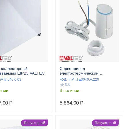
 коллекторный
Сервопривод
аеваемый ШРВ3 VALTEC
электротермический,
нормально открытый, 220 В
VTc.540.0.03
VT.TE3040.A.220
КОД:
VALTEC
0.0
ичии
В наличии
7.00
Р
5 864.00
Р
Популярный
Популярный