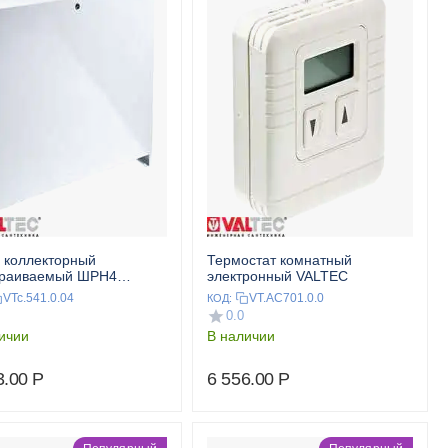
 коллекторный
Термостат комнатный
траиваемый ШРН4
электронный VALTEC
EC
VTc.541.0.04
VT.AC701.0.0
КОД:
0.0
ичии
В наличии
3.00
Р
6 556.00
Р