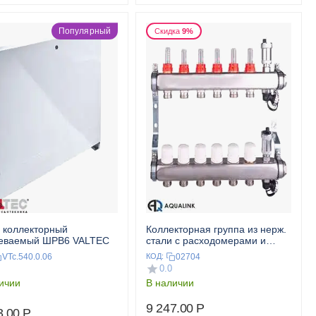
Популярный
Скидка
9%
 коллекторный
Коллекторная группа из нерж.
аеваемый ШРВ6 VALTEC
стали с расходомерами и
дренажным краном 1",6x3/4"
VTc.540.0.06
02704
КОД:
AQUALINK
0.0
ичии
В наличии
9 247.00
Р
3.00
Р