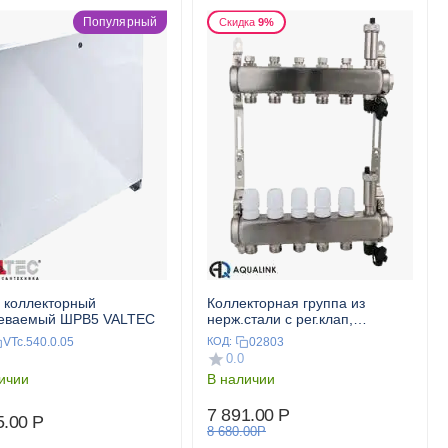
Популярный
Скидка
9%
 коллекторный
Коллекторная группа из
аеваемый ШРВ5 VALTEC
нерж.стали с рег.клап,
воздухоотводчиками и
VTc.540.0.05
02803
КОД:
дренаж.клап. 1",5x3/4"
0.0
AQUALINK
ичии
В наличии
7 891.00
Р
5.00
Р
8 680.00
Р