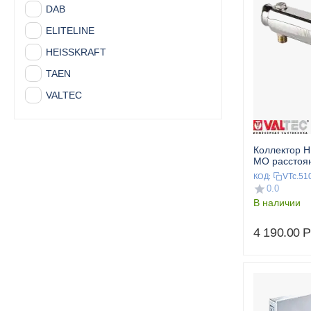
DAB
ELITELINE
HEISSKRAFT
TAEN
VALTEC
Коллектор Н
МО расстоя
мм 1",5x1/2
VTc.51
КОД:
0.0
В наличии
4 190.00
Р