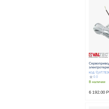
Сервоприво
электротерм
нормально о
VT.TE3
КОД:
VALTEC
0.0
В наличии
6 192.00
Р