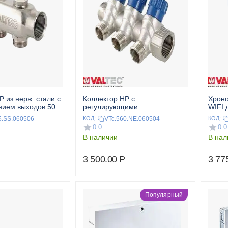
Р из нерж. стали с
Коллектор НР с
Хроно
нием выходов 50
регулирующими
WIFI 
, "евроконус"
вентелями(красный+синий)
тепло
5.SS.060506
VTc.560.NE.060504
КОД:
КОД:
1",4x3/4", "евроконус" VALTEC
0.0
0.0
В наличии
В нал
3 500.00
Р
3 77
Популярный