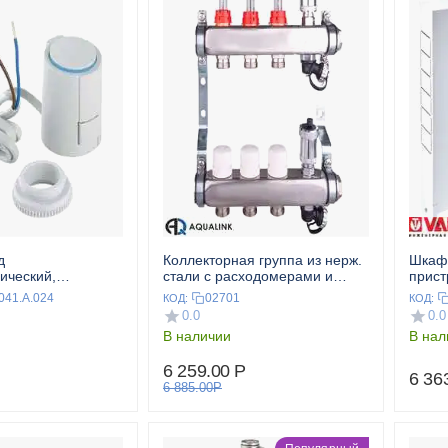
д
Коллекторная группа из нерж.
Шкаф
ический,
стали с расходомерами и
прис
ткрытый, 24 В
дренажным краном 1",3x3/4"
VALT
041.A.024
02701
КОД:
КОД:
AQUALINK
0.0
0.0
В наличии
В нал
6 259.00
Р
6 36
6 885.00
Р