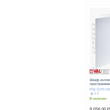
Шкаф колле
пристраива
VALTEC
VTc.54
КОД:
0.0
В наличии
8 056.00
Р