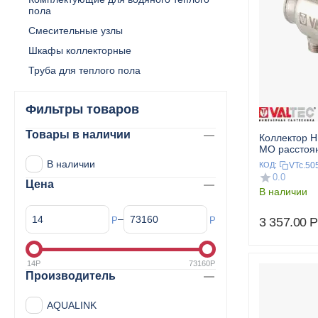
пола
Смесительные узлы
Шкафы коллекторные
Труба для теплого пола
Фильтры товаров
Товары в наличии
Коллектор Н
МО расстоя
мм 1",6x3/4"
В наличии
VTc.50
КОД:
VALTEC
0.0
Цена
В наличии
–
Р
Р
3 357.00
Р
14
Р
73160
Р
Производитель
AQUALINK