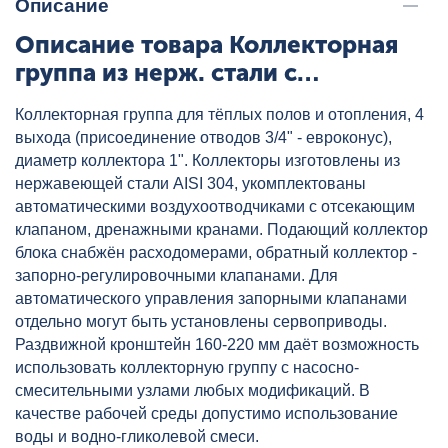
Описание
Описание товара Коллекторная
группа из нерж. стали с
расходомерами и дренажным
Коллекторная группа для тёплых полов и отопления, 4
краном 1",4x3/4" AQUALINK,
выхода (присоединение отводов 3/4" - евроконус),
артикул: 02702
диаметр коллектора 1". Коллекторы изготовлены из
нержавеющей стали AISI 304, укомплектованы
автоматическими воздухоотводчиками с отсекающим
клапаном, дренажными кранами. Подающий коллектор
блока снабжён расходомерами, обратный коллектор -
запорно-регулировочными клапанами. Для
автоматического управления запорными клапанами
отдельно могут быть установлены сервоприводы.
Раздвижной кронштейн 160-220 мм даёт возможность
использовать коллекторную группу с насосно-
смесительными узлами любых модификаций. В
качестве рабочей среды допустимо использование
воды и водно-гликолевой смеси.