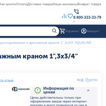
Как купить
Оплата
Доставка товара
Наши магазины
Возврат товара
8 800-333-33-79
Корзина
Аккаунт
 с расходомерами и дренажным краном 1",3x3/4" AQUALINK
ажным краном 1",3x3/4"
ть отзыв
КОД:
02701
Информация по
ценам
Цены действительны только при
оформлении заказа через интернет-
магазин и могут отличаться от цен в