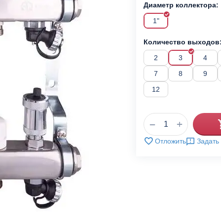
Диаметр коллектора:
1"
Количество выходов
2
3
4
7
8
9
12
+
−
Отложить
Задать