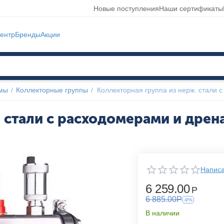
Новые поступления
Наши сертификаты
ентр
Бренды
Акции
емы
/
Коллекторные группы
/
Коллекторная группа из нерж. стали
 стали с расходомерами и дрен
Написа
6 259.00
Р
6 885.00
Р
-9%
В наличии