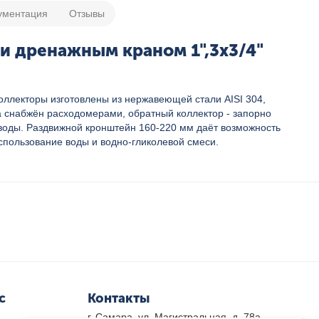
ументация
Отзывы
 и дренажным краном 1",3x3/4"
Коллекторы изготовлены из нержавеющей стали AISI 304,
 снабжён расходомерами, обратный коллектор - запорно
воды. Раздвижной кронштейн 160-220 мм даёт возможность
спользование воды и водно-гликолевой смеси.
с
Контакты
г. Самара, ул. Магистральная, д. 78а