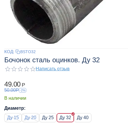
КОД:
BSTO32
Бочонок сталь оцинков. Ду 32
Написать отзыв
49.00
Р
50.00
Р
-2%
В наличии
Диаметр:
Ду 15
Ду 20
Ду 25
Ду 32
Ду 40