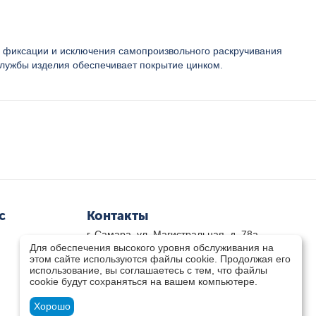
ля фиксации и исключения самопроизвольного раскручивания
 службы изделия обеспечивает покрытие цинком.
с
Контакты
г. Самара, ул. Магистральная, д. 78а
Для обеспечения высокого уровня обслуживания на
8 800-333-33-79
(звонок бесплатный)
этом сайте используются файлы cookie. Продолжая его
8(846)-211-03-15
использование, вы соглашаетесь с тем, что файлы
Пн-Пт 8.30 - 17.30 Сб 9.00 - 16.00
cookie будут сохраняться на вашем компьютере.
zakaz@teplocity.com
Посмотреть на карте
Хорошо