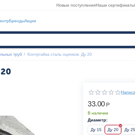
Новые поступления
Наши сертификаты
ентр
Бренды
Акции
льных труб
/
Контргайка сталь оцинков. Ду 20
 20
Написа
33.00
Р
В наличии
Диаметр:
Ду 15
Ду 20
Ду 2