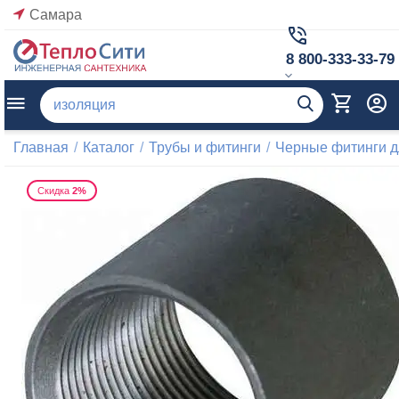
Самара
8 800-333-33-79
Главная
/
Каталог
/
Трубы и фитинги
/
Черные фитинги д
Скидка
2%