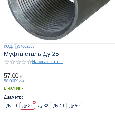
КОД:
34002203
Муфта сталь Ду 25
Написать отзыв
57.00
Р
58.00
Р
-2%
В наличии
Диаметр:
Ду 20
Ду 25
Ду 32
Ду 40
Ду 50