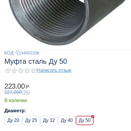
КОД:
34002206
Муфта сталь Ду 50
Написать отзыв
223.00
Р
227.00
Р
-2%
В наличии
Диаметр:
Ду 20
Ду 25
Ду 32
Ду 40
Ду 50