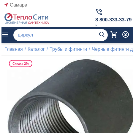
Самара
8 800-333-33-79
Главная
/
Каталог
/
Трубы и фитинги
/
Черные фитинги д
Скидка
2%