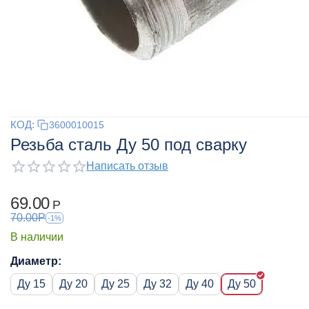
КОД:
3600010015
Резьба сталь Ду 50 под сварку
Написать отзыв
69.00
Р
70.00
Р
-1%
В наличии
Диаметр:
Ду 15
Ду 20
Ду 25
Ду 32
Ду 40
Ду 50