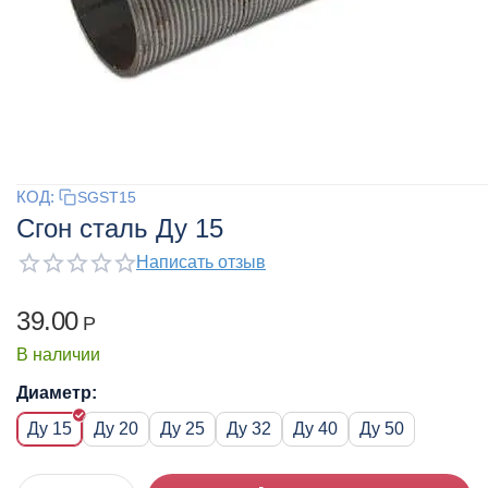
КОД:
SGST15
Сгон сталь Ду 15
Написать отзыв
39.00
Р
В наличии
Диаметр:
Ду 15
Ду 20
Ду 25
Ду 32
Ду 40
Ду 50